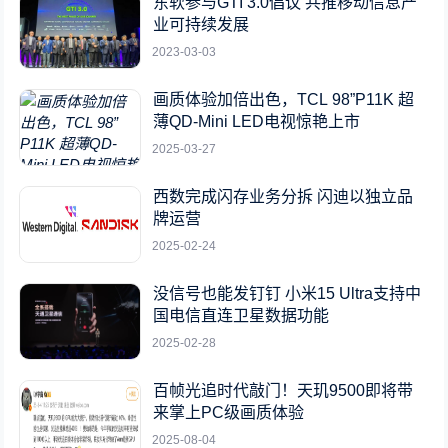
东软参与GTI 3.0倡议 共推移动信息产
业可持续发展
2023-03-03
画质体验加倍出色，TCL 98”P11K 超
薄QD-Mini LED电视惊艳上市
2025-03-27
西数完成闪存业务分拆 闪迪以独立品
牌运营
2025-02-24
没信号也能发钉钉 小米15 Ultra支持中
国电信直连卫星数据功能
2025-02-28
百帧光追时代敲门！天玑9500即将带
来掌上PC级画质体验
2025-08-04