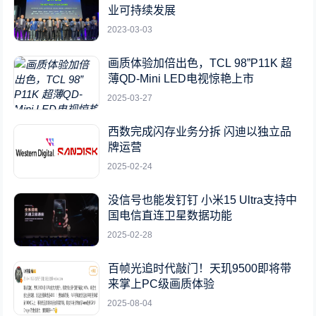
业可持续发展
2023-03-03
画质体验加倍出色，TCL 98”P11K 超
薄QD-Mini LED电视惊艳上市
2025-03-27
西数完成闪存业务分拆 闪迪以独立品
牌运营
2025-02-24
没信号也能发钉钉 小米15 Ultra支持中
国电信直连卫星数据功能
2025-02-28
百帧光追时代敲门！天玑9500即将带
来掌上PC级画质体验
2025-08-04