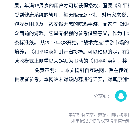
果，年满16周岁的用户才可以获得授权，登录《和平
受到健康系统的管理，每天限玩2小时。 对玩家来
游戏氛围以及一款安然无恙的吃鸡手游，而这些《和
众面前的游戏，它具有很强的参考借鉴意义，作为市
条标准线。 从2017年Q3开始，“战术竞技”手游
培养，《和平精英》则开启接棒。可以预见的是，在
营收模式上侧重以大DAU为驱动的《和平精英》，接下来的市场表现相当可期。 
----------- 免责声明： 1.本文援引自互联网
供读者参考，本网站未对该内容进行证实，对其原创
分享到：
本站所有文章、数据、图片均来
如果侵犯了你的权益请来信告