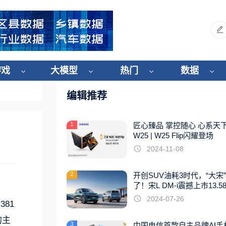
游戏
大模型
热门
数据
编辑推荐
1
匠心臻品 掌控随心 心系天
W25 | W25 Flip闪耀登场
2024-11-08
2
开创SUV油耗3时代，“大宋
了！宋L DM-i震撼上市13.5
起
2024-07-26
81
的主
3
中国电信首款自主品牌AI手