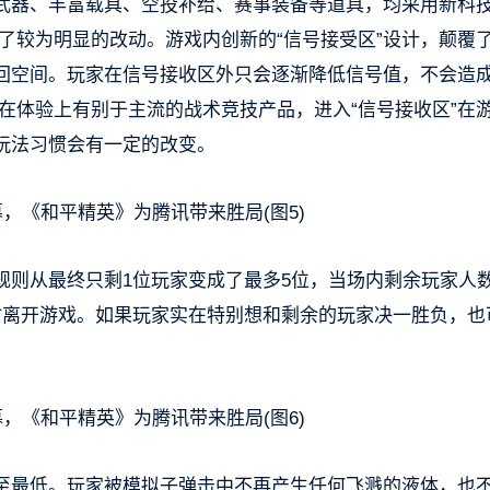
武器、丰富载具、空投补给、赛事装备等道具，均采用新科
了较为明显的改动。游戏内创新的“信号接受区”设计，颠覆
回空间。玩家在信号接收区外只会逐渐降低信号值，不会造
在体验上有别于主流的战术竞技产品，进入“信号接收区”在
玩法习惯会有一定的改变。
规则从最终只剩1位玩家变成了最多5位，当场内剩余玩家人
时离开游戏。如果玩家实在特别想和剩余的玩家决一胜负，也
至最低。玩家被模拟子弹击中不再产生任何飞溅的液体，也