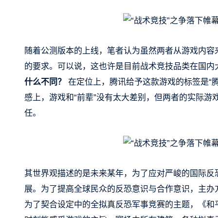
随着公测版本的上线，笔者认为虽然两者从游戏内容
的要求。可以说，这也许是目前战术竞技品类在国内
什么不同？
在定位上，腾讯给予这款游戏的标签是“
感上，游戏和“前辈”没有太大差别，但两者的实际
任。
其世界观描述的是未来某年，为了应对严峻的国际反
展。为了提高全球民众的反恐意识与合作意识，主办方
为了契合设定中的全拟真反恐军事竞赛的主题，《和