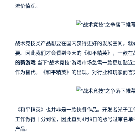
流价值观。
战术竞技类产品想要在国内获得更好的发展空间，就
要。因此我们才会看到今天的《和平精英》，一款在战
的新游戏
当下“战术竞技”游戏市场急需一款更加贴
作为替代。《和平精英》的出现，对行业和玩家而言
《和平精英》也并非是一款快餐作品。开发者光子工
工作做得十分到位，因此直到4月9日的版号过审名单
产品。