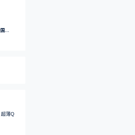
大会
 超薄Q