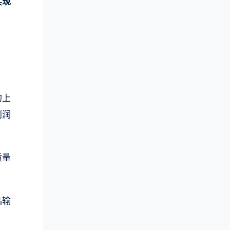
实现
的上
利润
质量
品输