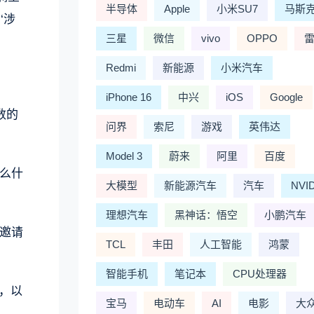
半导体
Apple
小米SU7
马斯
‘涉
三星
微信
vivo
OPPO
Redmi
新能源
小米汽车
iPhone 16
中兴
iOS
Google
数的
问界
索尼
游戏
英伟达
Model 3
蔚来
阿里
百度
么什
大模型
新能源汽车
汽车
NVI
理想汽车
黑神话：悟空
小鹏汽车
主邀请
TCL
丰田
人工智能
鸿蒙
智能手机
笔记本
CPU处理器
，以
宝马
电动车
AI
电影
大