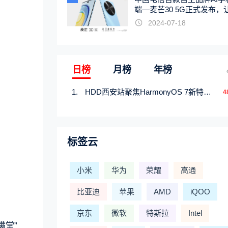
端—麦芒30 5G正式发布，
触手可及
2024-07-18
日榜
月榜
年榜
HDD西安站聚焦HarmonyOS 7新特性，解锁从互联到智能的应用开发新范式
4
标签云
小米
华为
荣耀
高通
比亚迪
苹果
AMD
iQOO
京东
微软
特斯拉
Intel
满堂”