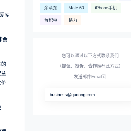
余承东
Mate 60
iPhone手机
爱库
台积电
格力
非会
您可以通过以下方式联系我们
本的
（
提议
、
投诉
、
合作
推荐此方式）
权益
发送邮件Email到
性价
business@qudong.com
更