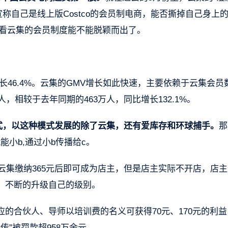
称自己是线上版Costco的会员制电商，能否撕掉自己身上的
要看云集的会员制度能不能脱颖而出了。
长46.4%。云集的GMV增长如此快速，主要依赖于云集会员
，相较于去年同期的463万人，同比增长132.1%。
模式，以这种模式发展的除了云集，还有爱库存和环球捕手。
那
赋能小b,通过小b传播给c。
驻云集缴纳365元后即可成为店主，但是店主实际不开店，店
，不断的升级自己的级别。
的合伙人、导师以培训费的名义可获得70元、170元的利益
传”被罚款超958万余元。