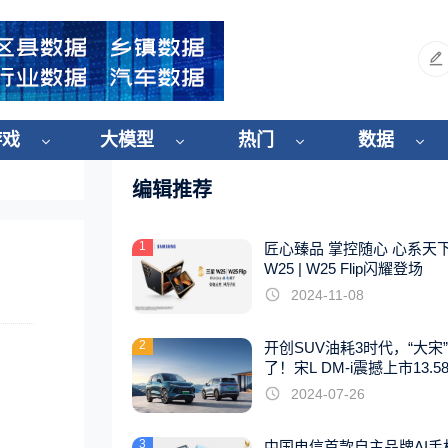
游戏
大模型
热门
数据
编辑推荐
1
匠心臻品 掌控随心 心系天
W25 | W25 Flip闪耀登场
2024-11-08
2
开创SUV油耗3时代，“大宋
了！宋L DM-i震撼上市13.5
起
2024-07-26
3
中国电信首款自主品牌AI手