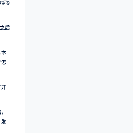
款超9
之后
基本
界怎
打开
榜，
，发