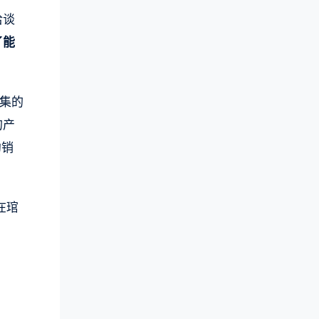
洽谈
了能
集的
的产
约销
在琯