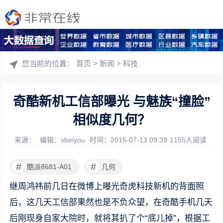
您当前的位置：
首页
>
新闻
>
科技
奇酷新机工信部曝光 与魅族“撞脸”
相似度几何？
来源：
编辑：vbeiyou
时间：2015-07-13 09:39
1155人阅读
#
#
酷派8681-A01
几何
继周鸿祎前几日在微博上曝光奇虎科技新机的背面照
后，这几天工信部果然也是不负众望，在奇酷手机几天
后刚现身自家大院时，就将其扒了个“底儿掉”，根据工