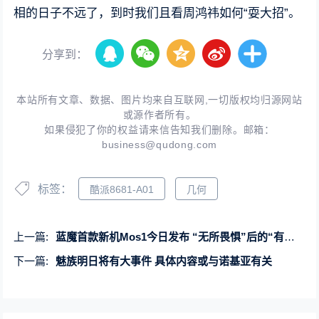
相的日子不远了，到时我们且看周鸿祎如何“耍大招”。
分享到：
本站所有文章、数据、图片均来自互联网,一切版权均归源网站
或源作者所有。
如果侵犯了你的权益请来信告知我们删除。邮箱：
business@qudong.com
标签：
酷派8681-A01
几何
上一篇:
蓝魔首款新机Mos1今日发布 “无所畏惧”后的“有所作为”
下一篇:
魅族明日将有大事件 具体内容或与诺基亚有关