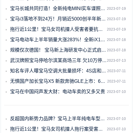
宝马长城共同打造！全新纯电MINI实车谍照曝光：这颜值男女通吃
2023-07-19
宝马i3落地不到24万！月销近5000创半年新高 网友：油改电我也认了
2023-07-19
拖行近1公里！宝马女司机撞人受害者要抗诉 获刑超6年处罚太轻
2023-07-19
宝马电动车上半年销量大涨283%！全新iX1即将上市：外观大改 要卖爆的节奏
2023-07-18
规模仅次德国！ 宝马新上海研发中心正式启用 将于国内实现全流程开发
2023-07-18
武汉牌照宝马停哈尔滨某商场三年 欠10万停车费：曾表态不来取车
2023-07-13
知名车评人曝宝马空调大批量损坏：4S店和修理店都修不过来了
2023-07-11
无惧国产加长宝马X5 新款奔驰GLE上市：69.98万起
2023-07-11
宝马在中国闷声发大财：电动车卖的又多又贵
2023-07-10
反超国内新势力品牌？宝马上半年纯电车型销量曝光 同比增长近3倍
2023-07-10
拖行近1公里！宝马女司机撞人拖行案受害者要抗诉 获刑超6年处罚太轻
2023-07-10