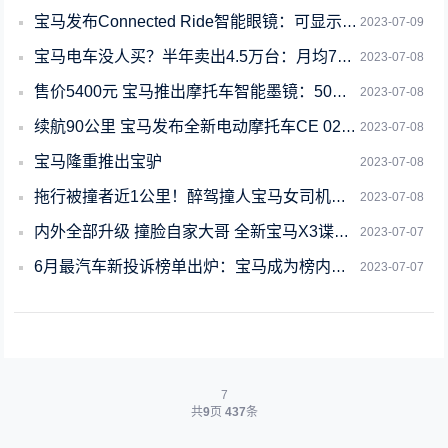
宝马发布Connected Ride智能眼镜：可显示导航信息
2023-07-09
宝马电车没人买？半年卖出4.5万台：月均7500辆羡煞新势力
2023-07-08
售价5400元 宝马推出摩托车智能墨镜：50度高温也能用
2023-07-08
续航90公里 宝马发布全新电动摩托车CE 02：最高车速95km/h
2023-07-08
宝马隆重推出宝驴
2023-07-08
拖行被撞者近1公里！醉驾撞人宝马女司机获刑超6年 家属不认可判决结果
2023-07-08
内外全部升级 撞脸自家大哥 全新宝马X3谍照曝光
2023-07-07
6月最汽车新投诉榜单出炉：宝马成为榜内唯一豪华品牌
2023-07-07
7
共
9
页
437
条