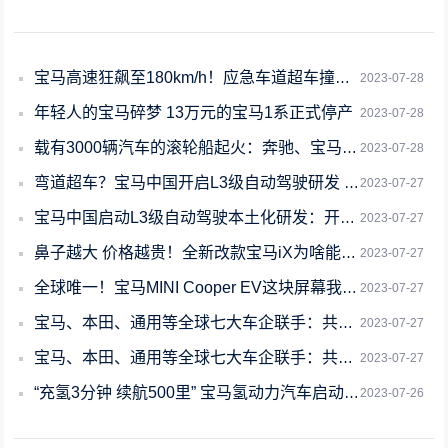
宝马高速狂飙至180km/h！应急车道超车撞上三角牌 差点酿大祸
2023-07-28
年轻人的宝马碎梦 13万元的宝马1系正式停产
2023-07-28
载有3000辆汽车的滚轮船起火：奔驰、宝马遭殃
2023-07-28
弯道超车？宝马中国开启L3级自动驾驶研发 最快年底上线
2023-07-27
宝马中国启动L3级自动驾驶本土化研发：开车玩游戏、看视频你敢吗？
2023-07-27
鼻子越大 价格越贵！全新改款宝马iX为啥能卖100万
2023-07-27
全球唯一！宝马MINI Cooper EV这块屏幕我能玩一整天
2023-07-27
宝马、本田、通用等全球七大车企联手：共建“联盟”竞争马斯克的特斯拉
2023-07-27
宝马、本田、通用等全球七大车企联手：共建“联盟”竞争特斯拉
2023-07-27
“充氢3分钟 续航500里” 宝马氢动力汽车启动路测 丰田参与研发
2023-07-26