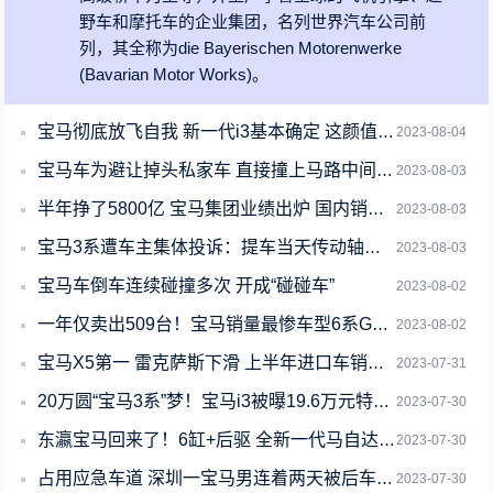
野车和摩托车的企业集团，名列世界汽车公司前
列，其全称为die Bayerischen Motorenwerke
(Bavarian Motor Works)。
宝马彻底放飞自我 新一代i3基本确定 这颜值你给几分
2023-08-04
宝马车为避让掉头私家车 直接撞上马路中间栏杆：到底谁的责网友吵翻
2023-08-03
半年挣了5800亿 宝马集团业绩出炉 国内销量持续增加
2023-08-03
宝马3系遭车主集体投诉：提车当天传动轴就异响 售后让换轴
2023-08-03
宝马车倒车连续碰撞多次 开成“碰碰车”
2023-08-02
一年仅卖出509台！宝马销量最惨车型6系GT将停产
2023-08-02
宝马X5第一 雷克萨斯下滑 上半年进口车销量排行曝光
2023-07-31
20万圆“宝马3系”梦！宝马i3被曝19.6万元特价卖
2023-07-30
东瀛宝马回来了！6缸+后驱 全新一代马自达6曝光
2023-07-30
占用应急车道 深圳一宝马男连着两天被后车拍照举报：12分罚款6000
2023-07-30