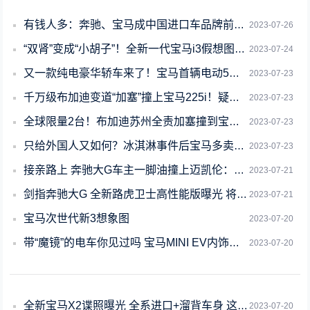
有钱人多：奔驰、宝马成中国进口车品牌前2 保时捷第4
2023-07-26
“双肾”变成“小胡子”！全新一代宝马i3假想图曝光 这颜值你爱了吗
2023-07-24
又一款纯电豪华轿车来了！宝马首辆电动5系轿车 i5 在欧洲正式下线
2023-07-23
千万级布加迪变道“加塞”撞上宝马225i！疑似车主回应：已和解
2023-07-23
全球限量2台！布加迪苏州全责加塞撞到宝马 现场视频流出：网友感叹
2023-07-23
只给外国人又如何？冰淇淋事件后宝马多卖了3034辆 国人该买还得买
2023-07-23
接亲路上 奔驰大G车主一脚油撞上迈凯伦：一台宝马5系没了
2023-07-21
剑指奔驰大G 全新路虎卫士高性能版曝光 将搭载宝马V8引擎
2023-07-21
宝马次世代新3想象图
2023-07-20
带“魔镜”的电车你见过吗 宝马MINI EV内饰首次公开 复古科技完美结合
2023-07-20
全新宝马X2谍照曝光 全系进口+溜背车身 这造型你爱了吗
2023-07-20