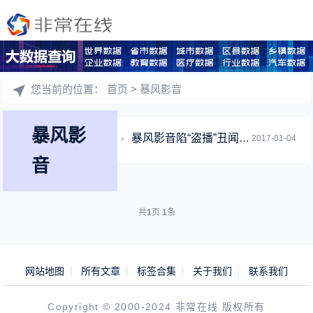
您当前的位置：
首页
> 暴风影音
暴风影
暴风影音陷“盗播”丑闻！在“2015央视春晚”上栽了跟头！
2017-01-04
音
共
1
页
1
条
网站地图
所有文章
标签合集
关于我们
联系我们
Copyright © 2000-2024 非常在线 版权所有