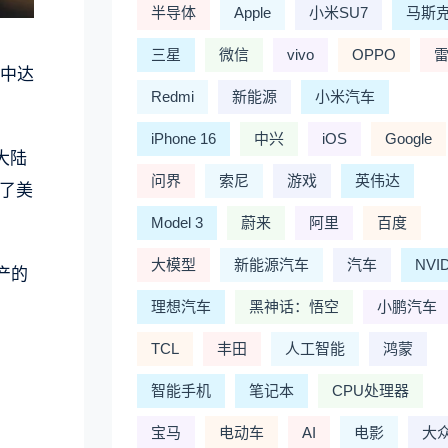
半导体
Apple
小米SU7
马斯
三星
微信
vivo
OPPO
年中达
Redmi
新能源
小米汽车
iPhone 16
中兴
iOS
Google
大陆
问界
索尼
游戏
英伟达
了美
Model 3
蔚来
阿里
百度
大模型
新能源汽车
汽车
NVI
产的
理想汽车
黑神话：悟空
小鹏汽车
TCL
丰田
人工智能
鸿蒙
智能手机
笔记本
CPU处理器
宝马
电动车
AI
电影
大