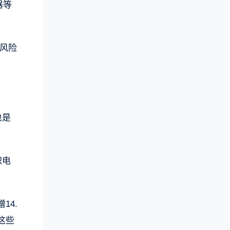
器等
风险
也是
积电
14.
这些