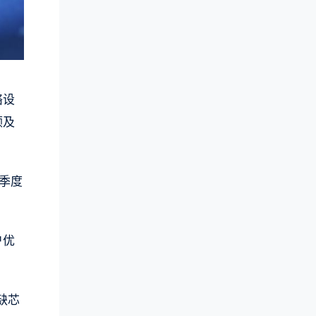
络设
顾及
二季度
户优
缺芯