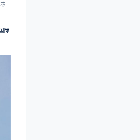
等芯
国际