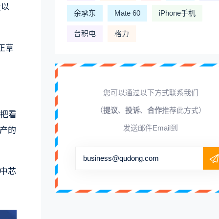
及以
余承东
Mate 60
iPhone手机
台积电
格力
正草
您可以通过以下方式联系我们
（
提议
、
投诉
、
合作
推荐此方式）
边把看
发送邮件Email到
产的
business@qudong.com
中芯