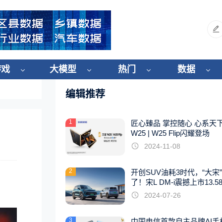
游戏
大模型
热门
数据
编辑推荐
1
匠心臻品 掌控随心 心系天
W25 | W25 Flip闪耀登场
2024-11-08
2
开创SUV油耗3时代，“大宋
了！宋L DM-i震撼上市13.5
起
2024-07-26
3
中国电信首款自主品牌AI手