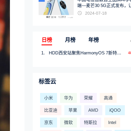
端—麦芒30 5G正式发布，
触手可及
2024-07-18
日榜
月榜
年榜
HDD西安站聚焦HarmonyOS 7新特性，解锁从互联到智能的应用开发新范式
4
标签云
小米
华为
荣耀
高通
比亚迪
苹果
AMD
iQOO
京东
微软
特斯拉
Intel