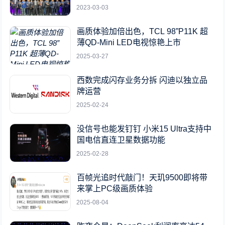
2023-03-03
画质体验加倍出色，TCL 98”P11K 超
薄QD-Mini LED电视惊艳上市
2025-03-27
西数完成闪存业务分拆 闪迪以独立品
牌运营
2025-02-24
没信号也能发钉钉 小米15 Ultra支持中
国电信直连卫星数据功能
2025-02-28
百帧光追时代敲门！天玑9500即将带
来掌上PC级画质体验
2025-08-04