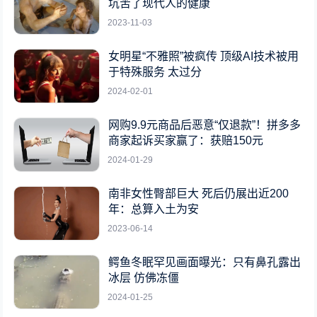
坑苦了现代人的健康
2023-11-03
女明星“不雅照”被疯传 顶级AI技术被用
于特殊服务 太过分
2024-02-01
网购9.9元商品后恶意“仅退款”！拼多多
商家起诉买家赢了：获赔150元
2024-01-29
南非女性臀部巨大 死后仍展出近200
年：总算入土为安
2023-06-14
鳄鱼冬眠罕见画面曝光：只有鼻孔露出
冰层 仿佛冻僵
2024-01-25