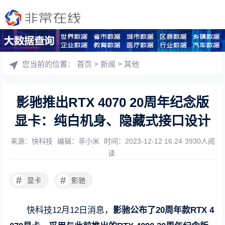
您当前的位置：
首页
>
新闻
>
其他
影驰推出RTX 4070 20周年纪念版
显卡：纯白机身、隐藏式接口设计
来源：快科技
编辑：非小米
时间：2023-12-12 16:24
3930人阅
读
#
#
显卡
影驰
快科技12月12日消息，
影驰公布了20周年款RTX 4