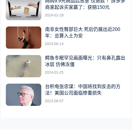
网购9.9元商品后恶意“仅退款”！拼多多
商家起诉买家赢了：获赔150元
2024-01-29
南非女性臀部巨大 死后仍展出近200
年：总算入土为安
2023-06-14
鳄鱼冬眠罕见画面曝光：只有鼻孔露出
冰层 仿佛冻僵
2024-01-25
台积电张忠谋：中国将找到反击的方
法！美国公司面临惨重损失
2023-08-07