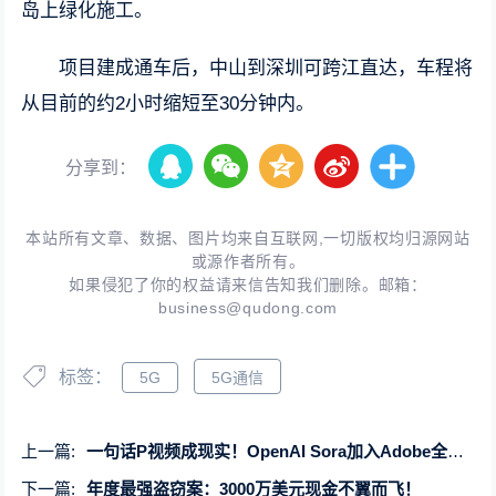
岛上绿化施工。
项目建成通车后，中山到深圳可跨江直达，车程将
从目前的约2小时缩短至30分钟内。
分享到：
本站所有文章、数据、图片均来自互联网,一切版权均归源网站
或源作者所有。
如果侵犯了你的权益请来信告知我们删除。邮箱：
business@qudong.com
标签：
5G
5G通信
上一篇:
一句话P视频成现实！OpenAI Sora加入Adobe全家桶
下一篇:
年度最强盗窃案：3000万美元现金不翼而飞！