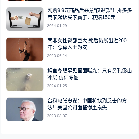
网购9.9元商品后恶意“仅退款”！拼多多
商家起诉买家赢了：获赔150元
2024-01-29
南非女性臀部巨大 死后仍展出近200
年：总算入土为安
2023-06-14
鳄鱼冬眠罕见画面曝光：只有鼻孔露出
冰层 仿佛冻僵
2024-01-25
台积电张忠谋：中国将找到反击的方
法！美国公司面临惨重损失
2023-08-07