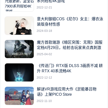
系列轻松4K游戏
2022-12-21
意大利御姐COS《尼尔》女主：爆衣泳
装版身材性感
2024-03-18
魔方首款端游《暗区突围：无限》国服
定档4月29日，给射击玩家来点真刺激
2025-04-02
《传送门》RTX版 DLSS 3画质不减 耕
升 RTX 40系流畅4K
2022-12-12
解谜VR游戏应用大作《淤能碁吕物
语》上架PICO Store
2022-11-10