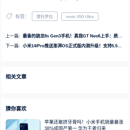
标签：
摩托罗拉
moto X50 Ultra
上一篇:
最香的骁龙8s Gen3手机！真我GT Neo6上手：质价比拉满
下一篇:
小米14/Pro推送澎湃OS正式版内测升级！支持5.5G网络 比5G更快
相关文章
猜你喜欢
苹果还敢挤牙膏吗！小米手机销量暴涨
38%成国产第一 华为王者归来