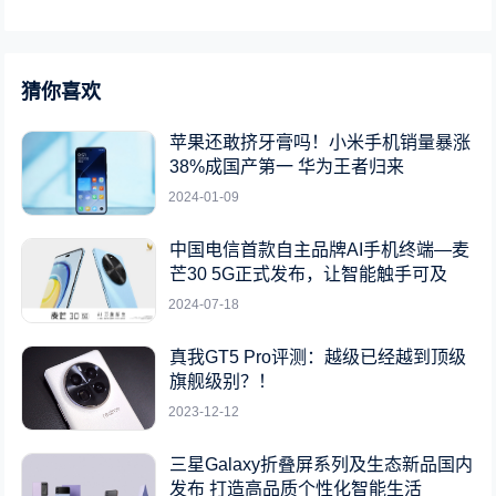
猜你喜欢
苹果还敢挤牙膏吗！小米手机销量暴涨
38%成国产第一 华为王者归来
2024-01-09
中国电信首款自主品牌AI手机终端—麦
芒30 5G正式发布，让智能触手可及
2024-07-18
真我GT5 Pro评测：越级已经越到顶级
旗舰级别？！
2023-12-12
三星Galaxy折叠屏系列及生态新品国内
发布 打造高品质个性化智能生活