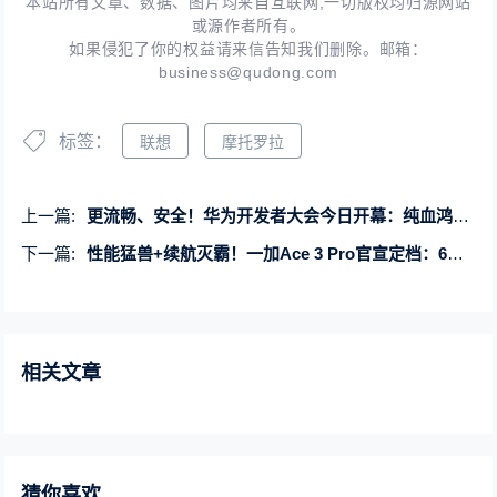
本站所有文章、数据、图片均来自互联网,一切版权均归源网站
或源作者所有。
如果侵犯了你的权益请来信告知我们删除。邮箱：
business@qudong.com
标签：
联想
摩托罗拉
上一篇:
更流畅、安全！华为开发者大会今日开幕：纯血鸿蒙来了 摒弃安卓全自研
下一篇:
性能猛兽+续航灭霸！一加Ace 3 Pro官宣定档：6月27日发布
相关文章
猜你喜欢