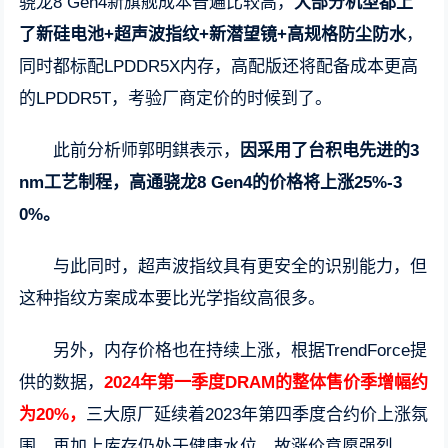
骁龙8 Gen4新旗舰成本普遍比较高，
大部分机型都上
了新硅电池+超声波指纹+新潜望镜+高规格防尘防水
，
同时都标配LPDDR5X内存，高配版还将配备成本更高
的LPDDR5T，考验厂商定价的时候到了。
此前分析师郭明錤表示，
因采用了台积电先进的3
nm工艺制程，高通骁龙8 Gen4的价格将上涨25%-3
0%。
与此同时，超声波指纹具有更安全的识别能力，但
这种指纹方案成本要比光学指纹高很多。
另外，内存价格也在持续上涨，根据TrendForce提
供的数据，
2024年第一季度DRAM的整体售价季增幅约
为20%，
三大原厂延续着2023年第四季度合约价上涨氛
围，再加上库存仍处于健康水位，故涨价意愿强烈。