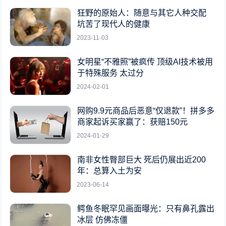
狂野的原始人：随意与其它人种交配
坑苦了现代人的健康
2023-11-03
女明星“不雅照”被疯传 顶级AI技术被用
于特殊服务 太过分
2024-02-01
网购9.9元商品后恶意“仅退款”！拼多多
商家起诉买家赢了：获赔150元
2024-01-29
南非女性臀部巨大 死后仍展出近200
年：总算入土为安
2023-06-14
鳄鱼冬眠罕见画面曝光：只有鼻孔露出
冰层 仿佛冻僵