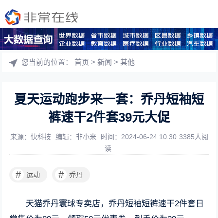
您当前的位置：
首页
>
新闻
>
其他
夏天运动跑步来一套：乔丹短袖短
裤速干2件套39元大促
来源：快科技
编辑：非小米
时间：2024-06-24 10:30
3385人阅
读
#
#
运动
乔丹
天猫乔丹寰球专卖店，乔丹短袖短裤速干2件套日