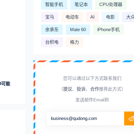
智能手机
笔记本
CPU处理器
宝马
电动车
AI
电影
大
余承东
Mate 60
iPhone手机
台积电
格力
您可以通过以下方式联系我们
种可能
（
提议
、
投诉
、
合作
推荐此方式）
发送邮件Email到
business@qudong.com