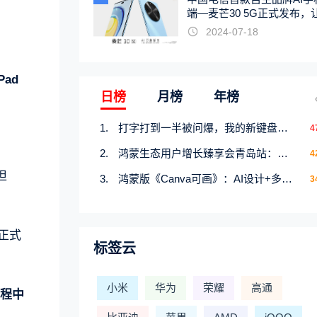
端—麦芒30 5G正式发布，
触手可及
2024-07-18
ad
日榜
月榜
年榜
打字打到一半被问爆，我的新键盘皮肤才是暑期隐藏快乐源
4
鸿蒙生态用户增长臻享会青岛站：携手行业伙伴共研增长新机遇
4
担
鸿蒙版《Canva可画》：AI设计+多端流转，创意产出快人一步
3
正式
标签云
小米
华为
荣耀
高通
过程中