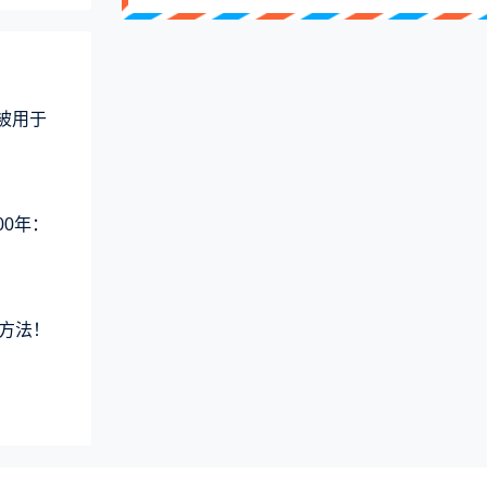
术被用于
00年：
方法！