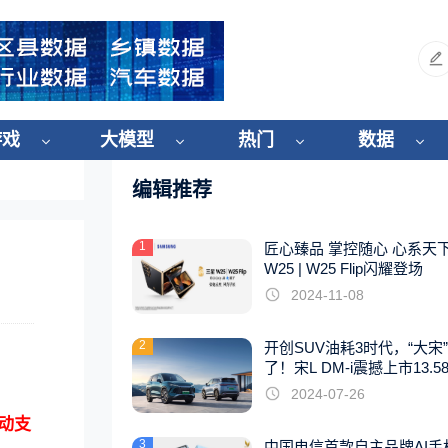
游戏
大模型
热门
数据
编辑推荐
1
匠心臻品 掌控随心 心系天
W25 | W25 Flip闪耀登场
2024-11-08
2
开创SUV油耗3时代，“大宋
了！宋L DM-i震撼上市13.5
起
2024-07-26
动支
3
中国电信首款自主品牌AI手