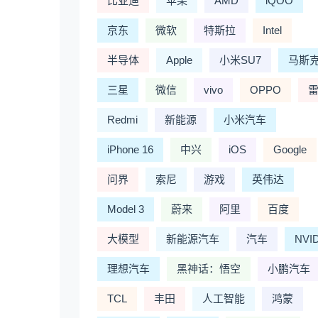
比亚迪
苹果
AMD
iQOO
京东
微软
特斯拉
Intel
半导体
Apple
小米SU7
马斯
三星
微信
vivo
OPPO
Redmi
新能源
小米汽车
iPhone 16
中兴
iOS
Google
问界
索尼
游戏
英伟达
Model 3
蔚来
阿里
百度
大模型
新能源汽车
汽车
NVI
理想汽车
黑神话：悟空
小鹏汽车
TCL
丰田
人工智能
鸿蒙