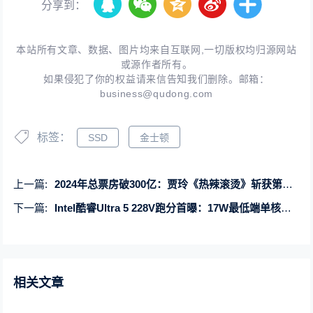
分享到：
本站所有文章、数据、图片均来自互联网,一切版权均归源网站
或源作者所有。
如果侵犯了你的权益请来信告知我们删除。邮箱：
business@qudong.com
标签：
SSD
金士顿
上一篇:
2024年总票房破300亿：贾玲《热辣滚烫》斩获第一名
下一篇:
Intel酷睿Ultra 5 228V跑分首曝：17W最低端单核超过当代54W旗舰
相关文章