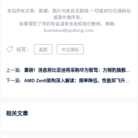
本站所有文章、数据、图片均来自互联网,一切版权均归源网站
或源作者所有。
如果侵犯了你的权益请来信告知我们删除。邮箱：
business@qudong.com
标签：
晶圆
中芯国际
上一篇:
重磅！消息称比亚迪将采购华为智驾：方程豹旗舰豹8首搭
下一篇:
AMD Zen5架构深入解读：频率降低、性能却飞升的秘密找到了！
相关文章