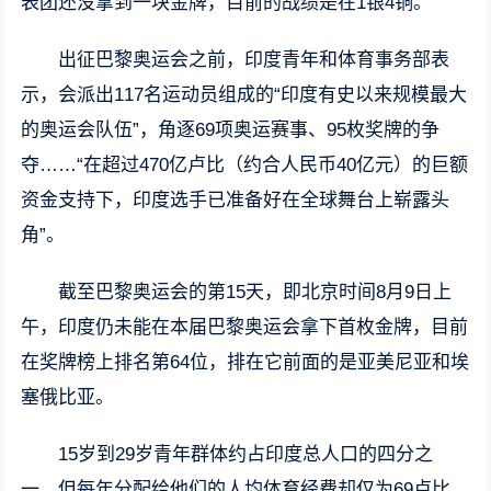
表团还没拿到一块金牌，目前的战绩是在1银4铜。
出征巴黎奥运会之前，印度青年和体育事务部表
示，会派出117名运动员组成的“印度有史以来规模最大
的奥运会队伍”，角逐69项奥运赛事、95枚奖牌的争
夺……“在超过470亿卢比（约合人民币40亿元）的巨额
资金支持下，印度选手已准备好在全球舞台上崭露头
角”。
截至巴黎奥运会的第15天，即北京时间8月9日上
午，印度仍未能在本届巴黎奥运会拿下首枚金牌，目前
在奖牌榜上排名第64位，排在它前面的是亚美尼亚和埃
塞俄比亚。
15岁到29岁青年群体约占印度总人口的四分之
一，但每年分配给他们的人均体育经费却仅为69卢比，