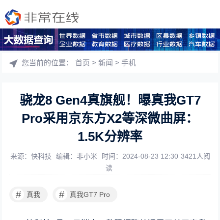
您当前的位置：
首页
>
新闻
>
手机
骁龙8 Gen4真旗舰！曝真我GT7
Pro采用京东方X2等深微曲屏：
1.5K分辨率
来源：快科技
编辑：非小米
时间：2024-08-23 12:30
3421人阅
读
#
#
真我
真我GT7 Pro