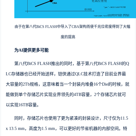
由于在第八代
BiCS FLASH
中导入了
CBA
架构而使千兆位密度得到了大幅
度的提高
为
AI
提供更多可能
第八代BiCS FLASH
推出的同时，基于
第八代BiCS FLASH
的
Q
LC
存储器也已经开始送样，铠侠通过Q
LC
技术打造了目前业界最
大容量的
2T
b规格，这意味着当一个封装内堆叠
16
个
D
ie的时候，就
能做到单个存储芯片实现业界领先的
4TB
容量，
2
个存储芯片就可
以实现
16TB
容量。
同时，存储芯片也使用了更为
紧凑的封装设计，尺寸仅为11.5
x 13.5 mm，高度为1.5 mm
，可以更好的节省机器的内部空间。特