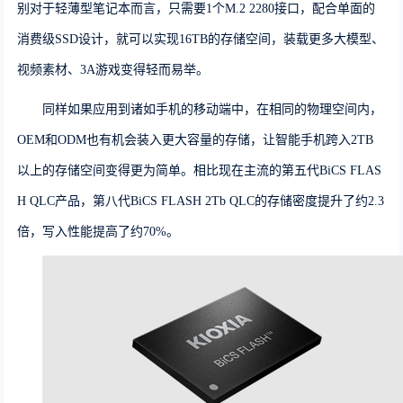
别对于轻薄型笔记本而言，只需要
1
个
M.2 2280
接口，配合单面的
消费级S
SD
设计，就可以实现
16TB
的存储空间，装载更多大模型、
视频素材、3
A
游戏变得轻而易举。
同样如果应用到诸如手机的移动端中，在相同的物理空间内，
OEM
和O
DM
也有机会装入更大容量的存储，让智能手机跨入
2TB
以上的存储空间变得更为简单。相比现在主流的第五代
BiCS FLAS
H QLC产品
，
第八代BiCS FLASH 2Tb QLC
的存储密度提升了约2.3
倍，
写入性能提高了约70%
。