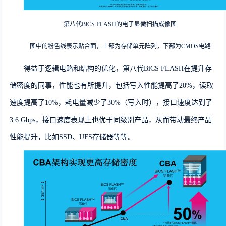
第八代BiCS FLASH
的
电⼦
显微扫描成像图
图中的
粉
色
线
表示
贴合面，上部为存储单元阵列，下部为CMOS电路
得益于逻辑电路和结构的优化，
第八代BiCS FLASH
在提升存
储密度的同事，性能也有所提升，包括
写入性能提高了20%，读取
速度提高了10%，耗电量减少了30%（写入时），接口速度达到了
3.6 Gbps
，接口速度表现上也优于同级别产品，从而带动最终产品
性能提升，比如S
SD
、
UFS
存储器等等。