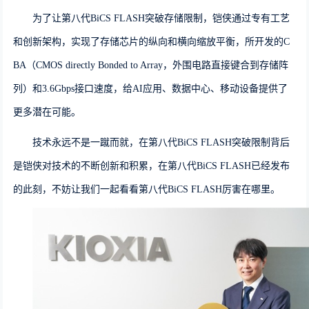
为了让
第八代BiCS FLASH
突破存储限制，铠侠通过
专有工艺
和创新架构，实现了存储芯片的纵向和横向缩放平衡
，所开发的
C
BA（CMOS directly Bonded to Array，外围电路直接键合到存储阵
列）
和
3.6G
bps接口速度，给
AI
应用、数据中心、移动设备提供了
更多潜在可能。
技术永远不是一蹴而就，在
第八代BiCS FLASH
突破限制背后
是铠侠对技术的不断创新和积累，在
第八代BiCS FLASH
已经发布
的此刻，不妨让我们一起看看
第八代BiCS FLASH厉害在哪里
。