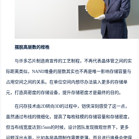
摆脱高层数的桎梏
与许多芯片制造商宣传的工艺制程，不再代表晶体管之间的实
际距离类似，
NAND
堆叠的层数其实也不再是唯一影响存储容量与
占用空间之间的关系。在单位空间内想尽办法装入更多的存储单
元，打造高密度的存储设备，提升存储密度才是最终的目的。
在闪存技术由
2D
转向
3D
的过程中，铠侠深刻感受了这一点，
虽然通过
布线的微细化，提高了每枚硅模的存储容量和存储密度
，
但当布线宽度达到15nm
的时候，设计团队发现微观世界下，更多
问题浮出水面，比如各层晶圆制作需要更薄，
而且进行堆叠会使得