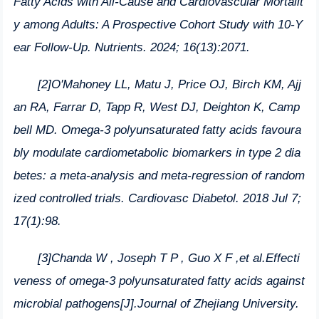
Fatty Acids with All-Cause and Cardiovascular Mortalit
y among Adults: A Prospective Cohort Study with 10-Y
ear Follow-Up. Nutrients. 2024; 16(13):2071.
[2]O'Mahoney LL, Matu J, Price OJ, Birch KM, Ajj
an RA, Farrar D, Tapp R, West DJ, Deighton K, Camp
bell MD. Omega-3 polyunsaturated fatty acids favoura
bly modulate cardiometabolic biomarkers in type 2 dia
betes: a meta-analysis and meta-regression of random
ized controlled trials. Cardiovasc Diabetol. 2018 Jul 7;
17(1):98.
[3]Chanda W , Joseph T P , Guo X F ,et al.Effecti
veness of omega-3 polyunsaturated fatty acids against
microbial pathogens[J].Journal of Zhejiang University.