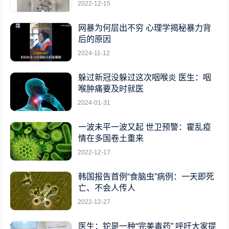
2022-12-15
网暴为何层出不穷 心理学揭秘暴力背
后的原因
2024-11-12
躲过新冠没躲过这次咽喉炎 医生：咽
喉肿痛要及时就医
2024-01-31
一波未平一波又起 世卫预警：霍乱疫
情在多国卷土重来
2022-12-17
韩国报告首例“食脑虫”病例：一天即死
亡、不会人传人
2022-12-27
医生：铊是一种“完美毒药” 呼吁大家提