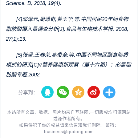
Science. B, 2018, 19(4).
[4]邓泽元,周潇奇,黄玉华,等.中国居民20年间食物
脂肪酸摄入量调查分析[J].食品与生物技术学报, 2008,
27(1):13.
[5]张坚,王春荣,高俊全,等.中国不同地区膳食脂质
模式的研究[C]//营养健康新观察（第十六期）：必需脂
肪酸专题.2002.
分享到：
本站所有文章、数据、图片均来自互联网,一切版权均归源网站
或源作者所有。
如果侵犯了你的权益请来信告知我们删除。邮箱：
business@qudong.com