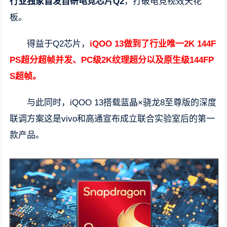
行业独家首发自研电竞芯片Q2
，打破电竞视效天花
板。
得益于Q2芯片，
iQOO 13做到了行业唯一2K 144F
PS超分超帧并发、PC级2K纹理超分以及原生级144FP
S超帧。
与此同时，iQOO 13搭载蓝晶×骁龙8至尊版的深度
联调方案这是vivo和高通宣布成立联合实验室后的第一
款产品。