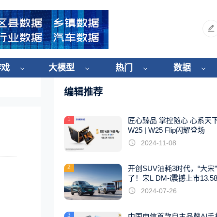
游戏
大模型
热门
数据
编辑推荐
1
匠心臻品 掌控随心 心系天
W25 | W25 Flip闪耀登场
2024-11-08
2
开创SUV油耗3时代，“大宋
了！宋L DM-i震撼上市13.5
起
2024-07-26
3
中国电信首款自主品牌AI手