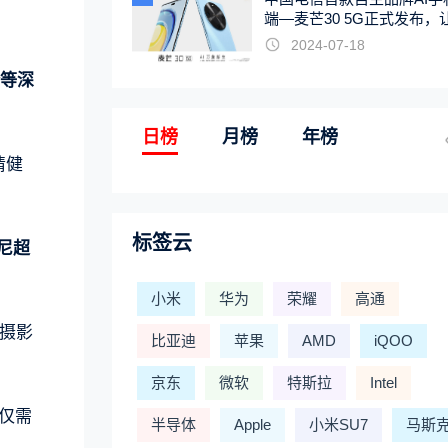
端—麦芒30 5G正式发布，
触手可及
2024-07-18
全等深
日榜
月榜
年榜
睛健
标签云
索尼超
小米
华为
荣耀
高通
下摄影
比亚迪
苹果
AMD
iQOO
京东
微软
特斯拉
Intel
，仅需
半导体
Apple
小米SU7
马斯