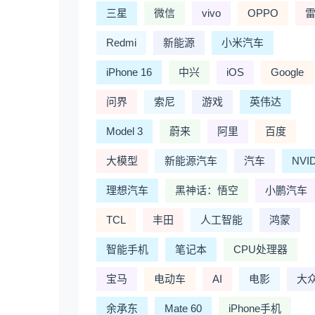
三星
微信
vivo
OPPO
Redmi
新能源
小米汽车
iPhone 16
中兴
iOS
Google
问界
索尼
游戏
英伟达
Model 3
蔚来
阿里
百度
大模型
新能源汽车
汽车
NVI
理想汽车
黑神话：悟空
小鹏汽车
TCL
丰田
人工智能
鸿蒙
智能手机
笔记本
CPU处理器
宝马
电动车
AI
电影
大
余承东
Mate 60
iPhone手机