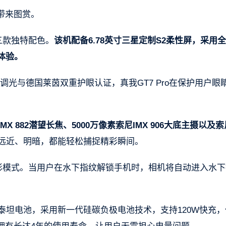
带来图赏。
钛三款独特配色。
该机配备6.78英寸三星定制S2柔性屏，采用
体验。
光与德国莱茵双重护眼认证，真我GT7 Pro在保护用户眼
X 882潜望长焦、5000万像素索尼IMX 906大底主摄以及
论远近、明暗，都能轻松捕捉精彩瞬间。
下摄影模式。当用户在水下指纹解锁手机时，相机将自动进入水
h泰坦电池，采用新一代硅碳负极电池技术，支持120W快充