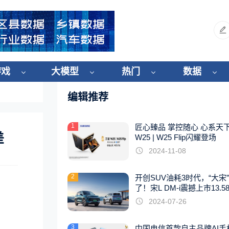
游戏
大模型
热门
数据
编辑推荐
1
匠心臻品 掌控随心 心系天
差
W25 | W25 Flip闪耀登场
2024-11-08
2
开创SUV油耗3时代，“大宋
了！宋L DM-i震撼上市13.5
起
2024-07-26
3
中国电信首款自主品牌AI手