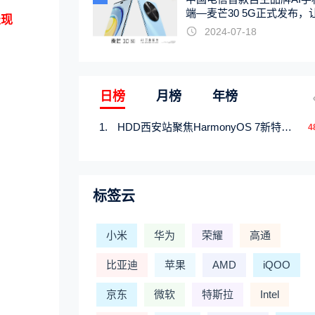
端—麦芒30 5G正式发布，
表现
触手可及
2024-07-18
日榜
月榜
年榜
HDD西安站聚焦HarmonyOS 7新特性，解锁从互联到智能的应用开发新范式
4
标签云
小米
华为
荣耀
高通
比亚迪
苹果
AMD
iQOO
京东
微软
特斯拉
Intel