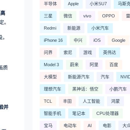
半导体
Apple
小米SU7
马斯
最高
三星
微信
vivo
OPPO
定。
Redmi
新能源
小米汽车
设。
iPhone 16
中兴
iOS
Google
问界
索尼
游戏
英伟达
Model 3
蔚来
阿里
百度
低画质
大模型
新能源汽车
汽车
NVI
理想汽车
黑神话：悟空
小鹏汽车
TCL
丰田
人工智能
鸿蒙
验并
智能手机
笔记本
CPU处理器
宝马
电动车
AI
电影
大