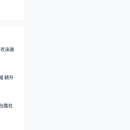
爆衣泳装
减 耕升
平台路在