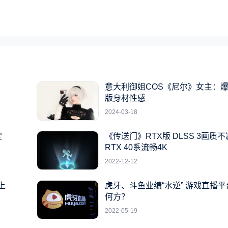
系
意大利御姐COS《尼尔》女主：
版身材性感
2024-03-18
定
《传送门》RTX版 DLSS 3画质不
RTX 40系流畅4K
2022-12-12
上
虎牙、斗鱼业绩“水逆” 游戏直播
何方？
2022-05-19