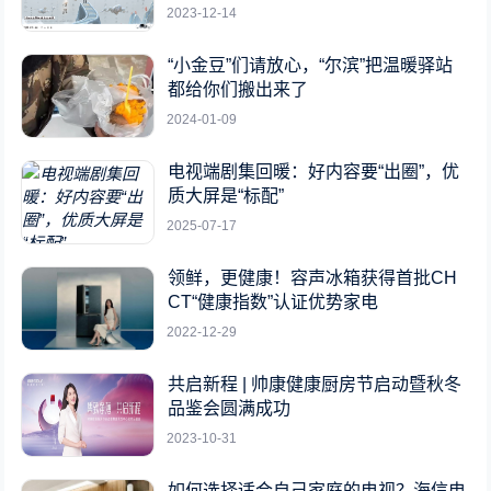
2023-12-14
“小金豆”们请放心，“尔滨”把温暖驿站
都给你们搬出来了
2024-01-09
电视端剧集回暖：好内容要“出圈”，优
质大屏是“标配”
2025-07-17
领鲜，更健康！容声冰箱获得首批CH
CT“健康指数”认证优势家电
2022-12-29
共启新程 | 帅康健康厨房节启动暨秋冬
品鉴会圆满成功
2023-10-31
如何选择适合自己家庭的电视？海信电