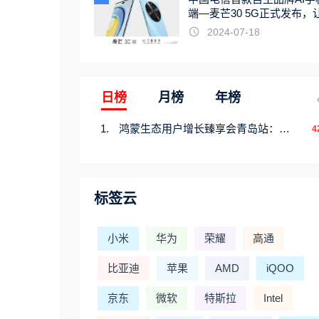
端—麦芒30 5G正式发布，
触手可及
2024-07-18
日榜
月榜
年榜
鸿蒙生态用户增长臻享会青岛站：携手行业伙伴共研增长新机遇
4
标签云
小米
华为
荣耀
高通
比亚迪
苹果
AMD
iQOO
京东
微软
特斯拉
Intel