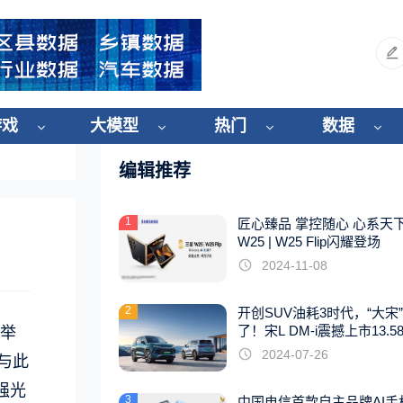
游戏
大模型
热门
数据
编辑推荐
1
匠心臻品 掌控随心 心系天
W25 | W25 Flip闪耀登场
2024-11-08
2
开创SUV油耗3时代，“大宋
了！宋L DM-i震撼上市13.5
）举
起
2024-07-26
与此
强光
3
中国电信首款自主品牌AI手