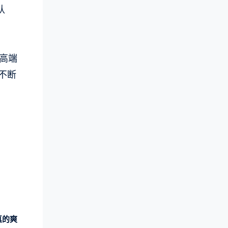
认
高端
不断
真的爽