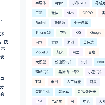
半导体
Apple
小米SU7
马斯
三星
微信
vivo
OPPO
，
Redmi
新能源
小米汽车
iPhone 16
中兴
iOS
Google
环
，快
问界
索尼
游戏
英伟达
，不
Model 3
蔚来
阿里
百度
便
大模型
新能源汽车
汽车
NVI
理想汽车
黑神话：悟空
小鹏汽车
翼星
TCL
丰田
人工智能
鸿蒙
晶分
智能手机
笔记本
CPU处理器
或夜
宝马
电动车
AI
电影
大