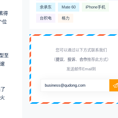
余承东
Mate 60
iPhone手机
黑得
台积电
格力
个位
您可以通过以下方式联系我们
型至
（
提议
、
投诉
、
合作
推荐此方式）
深邃
发送邮件Email到
business@qudong.com
保了
火