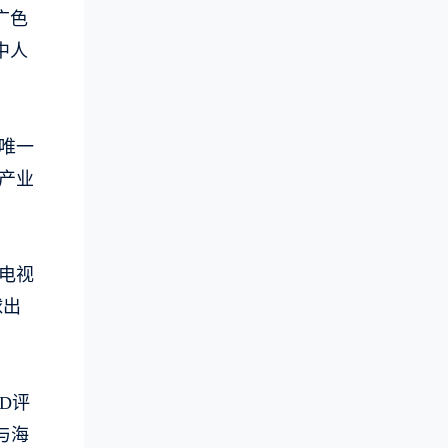
广色
中人
内唯一
整产业
球电视
球出
D评
与海