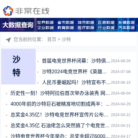
您当前的位置：
首页
> 沙特
沙
首届电竞世界杯闭幕：沙特俱乐部获总冠军 700万美元奖金
2024-08-26
特
沙特2024电竞世界杯《英雄联盟》落幕：T1 3:1 TES拿下总冠军
2024-07-08
人民币要崛起吗！沙特宣布不续签石油美元协议刷屏朋友圈！真相究竟如何
2024-06-15
历史性一刻！沙特阿拉伯首次举办泳装秀 网友围观：终于要开放了
2024-06-04
4000年前的沙特巨石被精准地切割成两半：成因至今是个谜
2024-04-29
总奖金4.35亿！沙特电竞世界杯宣传片公布：中国战队LGD、NIP、WBG参赛
2024-04-22
总奖金4.35亿 石油佬怎么突然搞了个电竞世界杯
2024-04-21
沙特电竞世界杯今年举办：总奖金超过6000万美元 历史最高
2024-04-17