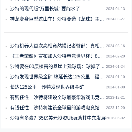
沙特的现代版“万里长城” 要缩水了
2024-04-13
神龙变身巨型过山车！沙特要造《龙珠》主题公园
2024-03-27
沙特机器人首次亮相竟然摸记者臀部：真相有点尴尬
2024-03-16
《王者荣耀》宣布加入沙特电竞世界杯：8月开赛 总奖池300万美元
2024-02-20
沙特要在60层楼高的悬崖上建球场：球掉了谁去捡呢
2024-01-24
沙特发现世界级金矿 绵延长达125公里！福气为啥这么好
2024-01-10
长达125公里！沙特发现世界级金矿
2024-01-08
有钱任性！沙特将建设全球最豪华游戏电竞馆：可同时容纳5155人
2023-12-21
有钱任性！沙特将建设全球最的游戏电竞馆：可同时容纳5155人
2023-12-20
沙特有多豪？35亿美元投资Uber助其中东发展
2016-06-02