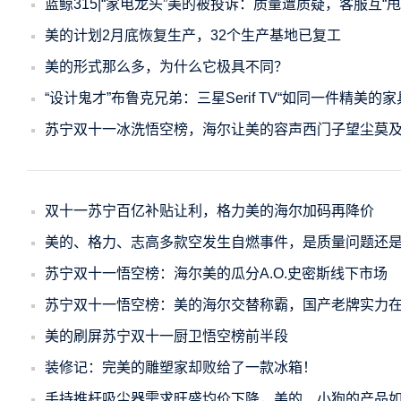
蓝鲸315|“家电龙头”美的被投诉：质量遭质疑，客服互“甩
美的计划2月底恢复生产，32个生产基地已复工
美的形式那么多，为什么它极具不同？
“设计鬼才”布鲁克兄弟：三星Serif TV“如同一件精美的家
苏宁双十一冰洗悟空榜，海尔让美的容声西门子望尘莫
双十一苏宁百亿补贴让利，格力美的海尔加码再降价
美的、格力、志高多款空发生自燃事件，是质量问题还
苏宁双十一悟空榜：海尔美的瓜分A.O.史密斯线下市场
苏宁双十一悟空榜：美的海尔交替称霸，国产老牌实力
美的刷屏苏宁双十一厨卫悟空榜前半段
装修记：完美的雕塑家却败给了一款冰箱！
手持推杆吸尘器需求旺盛均价下降，美的、小狗的产品