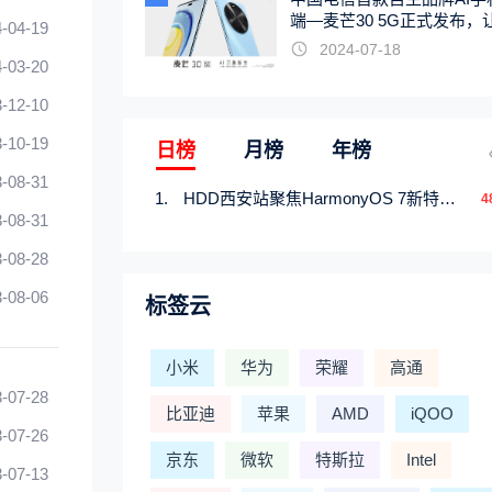
端—麦芒30 5G正式发布，
-04-19
触手可及
2024-07-18
-03-20
-12-10
-10-19
日榜
月榜
年榜
-08-31
HDD西安站聚焦HarmonyOS 7新特性，解锁从互联到智能的应用开发新范式
4
-08-31
-08-28
-08-06
标签云
小米
华为
荣耀
高通
-07-28
比亚迪
苹果
AMD
iQOO
-07-26
京东
微软
特斯拉
Intel
-07-13