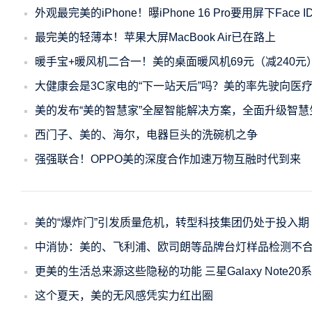
外观最完美的iPhone！曝iPhone 16 Pro要用屏下Face 
最完美的轻薄本！苹果大屏MacBook Air已在路上
暖手宝+暖风机二合一！美的桌面暖风机69元（减240元
大健康会是3C家电的“下一站天后”吗？美的率先驶向医疗
美的发布“美的智慧家”全屋智能解决方案，全面升级智
西门子、美的、海尔，电器巨头的洗碗机之争
强强联合！OPPO美的深度合作加速万物互融时代到来
美的“爆炸门”引发质量危机，转型科技集团仍处于投入期
中消协：美的、飞利浦、欧司朗等品牌台灯样品检测不
更美的生活总来源这些隐秘的功能 三星Galaxy Note20
这个夏天，美的无风感凭实力红出圈