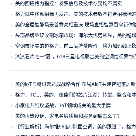
美的回应格力指控：发票信息及技术存疑均不属实
格力就中移动招标再发声：美的技术参数不符合招标标
美的全屋智能场景首秀亮相重庆 现场直播智慧厨房新体
头部品牌继续收割冰箱市场：海尔大优势领先，美的稳
空调市场美的超格力，前三品牌爱降价，格力加码线上
清凉看片宅一“夏”，618三星电视联合美的空调给视界“惊
美的IoT与腾讯云达成战略合作 布局AIoT共建智能家居
格力、TCL、美的、康佳们的芯片江湖：转型、整合和
小家电升维攻坚战， IoT领域成美的最大手牌
美的再遭投诉，家电名牌质量和服务到底怎么了？
【行业解析】海尔推56度C除菌空调，美的跟进了，格