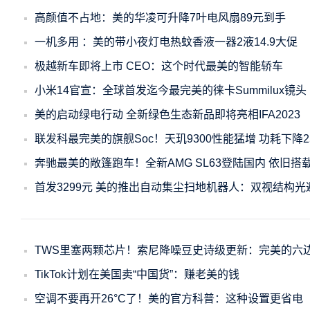
高颜值不占地：美的华凌可升降7叶电风扇89元到手
一机多用 ：美的带小夜灯电热蚊香液一器2液14.9大促
极越新车即将上市 CEO：这个时代最美的智能轿车
小米14官宣：全球首发迄今最完美的徕卡Summilux镜头
美的启动绿电行动 全新绿色生态新品即将亮相IFA2023
联发科最完美的旗舰Soc！天玑9300性能猛增 功耗下降2
奔驰最美的敞篷跑车！全新AMG SL63登陆国内 依旧搭
首发3299元 美的推出自动集尘扫地机器人：双视结构光
TWS里塞两颗芯片！索尼降噪豆史诗级更新：完美的六
TikTok计划在美国卖“中国货”：赚老美的钱
空调不要再开26°C了！美的官方科普：这种设置更省电