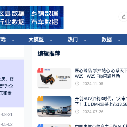
游戏
大模型
热门
数据
编辑推荐
1
匠心臻品 掌控随心 心系天
W25 | W25 Flip闪耀登场
家居、楼
2024-11-08
美”为企
东和菱
2
开创SUV油耗3时代，“大宋
了！宋L DM-i震撼上市13.5
起
2024-07-26
-08-21
-05-02
3
中国电信首款自主品牌AI手