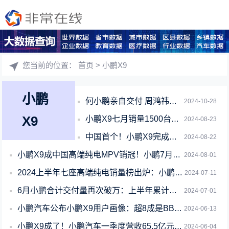
您当前的位置：
首页
> 小鹏X9
小鹏
何小鹏亲自交付 周鸿祎情定小鹏X9：赞其自动驾驶“全程脱手”
2024-10-28
X9
小鹏X9七月销量1500台！连续七个月获纯电MPV销量第一
2024-08-23
中国首个！小鹏X9完成复杂气象条件下辅助驾驶认证
2024-08-22
小鹏X9成中国高端纯电MPV销冠！小鹏7月交付新车11145台
2024-08-01
2024上半年七座高端纯电销量榜出炉：小鹏力压理想和蔚来夺冠
2024-07-11
6月小鹏合计交付量再次破万：上半年累计交付新车52028台
2024-07-01
小鹏汽车公布小鹏X9用户画像：超8成是BBA增购车主
2024-06-13
小鹏X9成了！小鹏汽车一季度营收65.5亿元 同比暴增超60%
2024-06-04