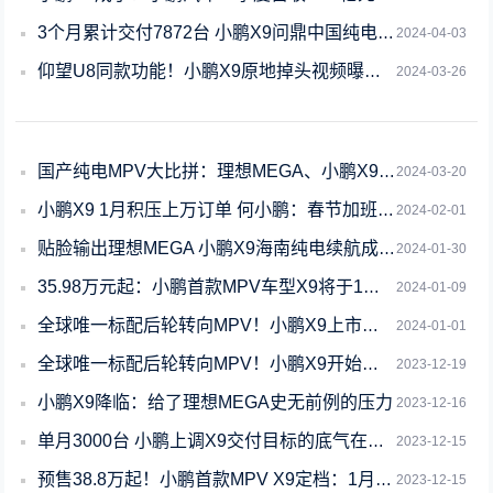
3个月累计交付7872台 小鹏X9问鼎中国纯电MPV销冠
2024-04-03
仰望U8同款功能！小鹏X9原地掉头视频曝光：双电机就能做到
2024-03-26
国产纯电MPV大比拼：理想MEGA、小鹏X9续航对比实测
2024-03-20
小鹏X9 1月积压上万订单 何小鹏：春节加班 做好去工厂拧螺丝准备
2024-02-01
贴脸输出理想MEGA 小鹏X9海南纯电续航成绩出炉：达成率超高
2024-01-30
35.98万元起：小鹏首款MPV车型X9将于1月13日开启交付
2024-01-09
全球唯一标配后轮转向MPV！小鹏X9上市：35.98万起
2024-01-01
全球唯一标配后轮转向MPV！小鹏X9开始强势反击
2023-12-19
小鹏X9降临：给了理想MEGA史无前例的压力
2023-12-16
单月3000台 小鹏上调X9交付目标的底气在哪里
2023-12-15
预售38.8万起！小鹏首款MPV X9定档：1月1日正式上市
2023-12-15