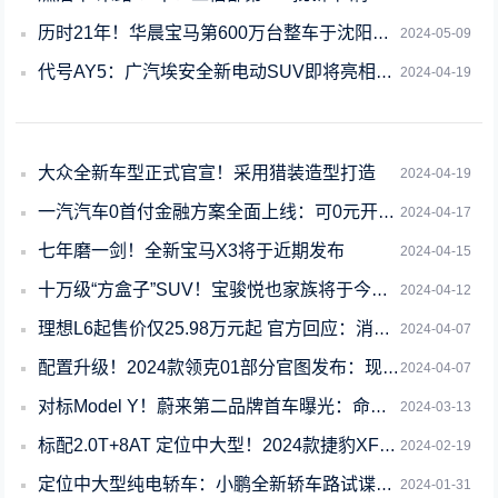
历时21年！华晨宝马第600万台整车于沈阳工厂下线
2024-05-09
代号AY5：广汽埃安全新电动SUV即将亮相：支持高阶辅助驾驶功能
2024-04-19
大众全新车型正式官宣！采用猎装造型打造
2024-04-19
一汽汽车0首付金融方案全面上线：可0元开走奥迪、大众新车
2024-04-17
七年磨一剑！全新宝马X3将于近期发布
2024-04-15
十万级“方盒子”SUV！宝骏悦也家族将于今日上市
2024-04-12
理想L6起售价仅25.98万元起 官方回应：消息不实
2024-04-07
配置升级！2024款领克01部分官图发布：现款15.58万起
2024-04-07
对标Model Y！蔚来第二品牌首车曝光：命名“ONVO乐道”
2024-03-13
标配2.0T+8AT 定位中大型！2024款捷豹XFL上市：起售价39.99万元
2024-02-19
定位中大型纯电轿车：小鹏全新轿车路试谍照曝光
2024-01-31