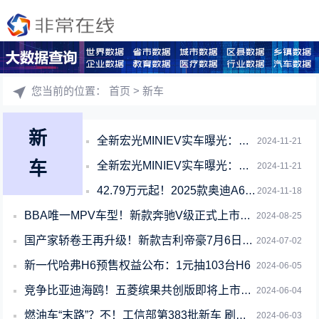
您当前的位置：
首页
> 新车
新
全新宏光MINIEV实车曝光：更Q更圆更可爱
2024-11-21
车
全新宏光MINIEV实车曝光：更Q更圆跟更可爱
2024-11-21
42.79万元起！2025款奥迪A6L正式上市：全系升级骁龙8150处理器
2024-11-18
BBA唯一MPV车型！新款奔驰V级正式上市：起售价49.68万元
2024-08-25
国产家轿卷王再升级！新款吉利帝豪7月6日上市：现款6.99万元起
2024-07-02
新一代哈弗H6预售权益公布：1元抽103台H6
2024-06-05
竞争比亚迪海鸥！五菱缤果共创版即将上市：全系标配直流快充
2024-06-04
燃油车“末路”？不！工信部第383批新车 刷新你的认识
2024-06-03