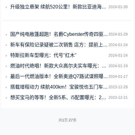
升级独立悬架 续航520公里！新款比亚迪海豚有望2月上市
2024-01-30
国产纯电敞篷超跑！名爵Cyberster传奇四驱红篷版首发：售36.58万元
2024-01-29
新车有保险记录疑被二次销售 店方：提前上牌为了厂商补贴
2024-01-24
特斯拉新车型曝光：代号"红木"
2024-01-24
燃油时代绝唱！新款大众高尔夫实车曝光：年内开启预售
2024-01-19
最后一代燃油版本！全新奥迪Q7路试谍照曝光：明年有望发布
2024-01-17
搭载增程动力 续航400km！宝骏悦也五门车型谍照曝光
2023-12-28
想买宝马的等等！全新5系、i5配置曝光：2024年1月底上市
2023-12-21
共
1
页
27
条