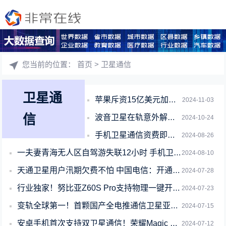
您当前的位置：
首页
> 卫星通信
卫星通
苹果斥资15亿美元加码卫星通信：升级低轨道卫星网路
2024-11-03
信
波音卫星在轨意外解体：太空垃圾激增
2024-10-24
手机卫星通信资费即将下降！三大运营商力推落地
2024-08-26
一夫妻青海无人区自驾游失联12小时 手机卫星电话救命
2024-08-10
天通卫星用户汛期欠费不怕 中国电信：开通7天紧急复机服务
2024-07-28
行业独家！努比亚Z60S Pro支持物理一键开启卫星通信
2024-07-23
变轨全球第一！首颗国产全电推通信卫星亚太6E投入运营：容量30Gbps
2024-07-15
安卓手机首次支持双卫星通信！荣耀Magic V3发布双卫星版 无网直连高德8月底
2024-07-12