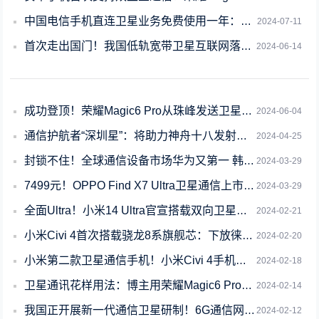
中国电信手机直连卫星业务免费使用一年：华为、小米、荣耀等多款机型可用
2024-07-11
首次走出国门！我国低轨宽带卫星互联网落地泰国
2024-06-14
成功登顶！荣耀Magic6 Pro从珠峰发送卫星消息
2024-06-04
通信护航者“深圳星”：将助力神舟十八发射升空
2024-04-25
封锁不住！全球通信设备市场华为又第一 韩媒感叹三星已追不上
2024-03-29
7499元！OPPO Find X7 Ultra卫星通信上市：首发5.5G
2024-03-29
全面Ultra！小米14 Ultra官宣搭载双向卫星通信
2024-02-21
小米Civi 4首次搭载骁龙8系旗舰芯：下放徕卡联名、卫星通信
2024-02-20
小米第二款卫星通信手机！小米Civi 4手机入网
2024-02-18
卫星通讯花样用法：博主用荣耀Magic6 Pro在“全球唯一爱情坐标点”花样表白
2024-02-14
我国正开展新一代通信卫星研制！6G通信网络重要组成部分
2024-02-12