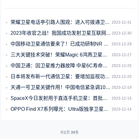
荣耀卫星电话亭引路人围观：进入可拨通卫星电话
2023-12-31
2023年收官之战！我国成功发射卫星互联网技术试验卫星
2023-12-30
中国移动卫星通信要来了！已成功研制NR NTN星载基站并完成地面测试
2023-12-29
三大关键技术突破！荣耀Magic 6鸿燕卫星通信技术官宣
2023-12-27
中国卫通：因卫星推力器故障 中星6C寿命减少致2.6亿元损失
2023-12-25
日本将发布新一代通信卫星：要增加监视功能引争议 跟地球同步运行
2023-12-25
天通一号卫星关键作用！中国电信紧急调100部天通卫星电话驰援甘肃
2023-12-19
SpaceX今日发射用于直连手机卫星：首批共6颗
2023-12-15
OPPO Find X7系列曝光：Ultra版独享卫星通讯
2023-12-14
共
1
页
39
条