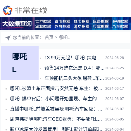
您当前的位置：
首页
> 哪吒L
哪吒
13.99万元起！哪吒L纯电版上市：全系标配宁德时代神行长寿电池
2024-06-28
L
预售14万选它还是ID.4！哪吒L纯电版将于6月28日上市
2024-06-25
车顶能抗三头大象 哪吒L车身安全性一图看懂
2024-06-19
哪吒L被渣土车正面撞击安然无恙 车主：被吓了一跳而已
2024-06-17
哪吒L爆单背后：小问题开始显现、车主的平衡与妥协
2024-06-07
直播中哪吒L前舱盖被坐瘪 哪吒汽车回应：材料有弹性、现场已修复
2024-06-07
周鸿祎提醒哪吒汽车CEO张勇：不要哪吒L订单多了就飘了
2024-06-05
彩电冰箱大沙发真管用！哪吒L累计订单超3万：顶配占比95%
2024-06-04