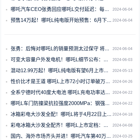
哪吒汽车CEO张勇回应哪吒L交付延迟：每天补偿50元、送国产轮胎
2024-06-04
预售14万起！哪吒L纯电版开始预售：6月下旬上市
2024-06-04
张勇：后悔对哪吒L的销量预测太过保守 将加快交付
2024-06-04
可变大容量户外发电机！哪吒L细节公布：最大支持3.3kW对外放电
2024-06-03
混动12.99万起！哪吒L纯电版有望6月上市：续航510公里
2024-05-13
性价比才是王道 哪吒L上市72小时订单破万：12.99万起真香
2024-04-26
全系宁德时代40度大电池 哪吒L充电功率达2.6C：增程车最快
2024-04-22
哪吒L车门防撞梁抗拉强度2000MPa：钢强度媲美战略核潜艇
2024-04-22
冰箱彩电大沙发全配！哪吒L将于4月22日上市：预计售价15万起
2024-04-18
彩电冰箱大沙发全配齐！哪吒L上市定档：增程版配40度大电池
2024-04-08
国内、海外市场齐头并进！哪吒汽车第40万台量产车下线
2024-03-25