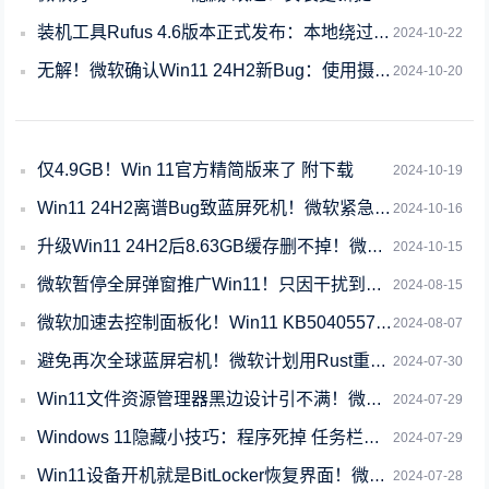
装机工具Rufus 4.6版本正式发布：本地绕过Win11限制无需重装系统！
2024-10-22
无解！微软确认Win11 24H2新Bug：使用摄像头时应用卡死
2024-10-20
仅4.9GB！Win 11官方精简版来了 附下载
2024-10-19
Win11 24H2离谱Bug致蓝屏死机！微软紧急暂停向西数SSD用户推送
2024-10-16
升级Win11 24H2后8.63GB缓存删不掉！微软确认：误报
2024-10-15
微软暂停全屏弹窗推广Win11！只因干扰到商业版用户
2024-08-15
微软加速去控制面板化！Win11 KB5040557更新将更多功能移至设置
2024-08-07
避免再次全球蓝屏宕机！微软计划用Rust重构Win11内核
2024-07-30
Win11文件资源管理器黑边设计引不满！微软坚称不是Bug：是功能
2024-07-29
Windows 11隐藏小技巧：程序死掉 任务栏右键菜单强行关闭之
2024-07-29
Win11设备开机就是BitLocker恢复界面！微软承认7月更新存BUG
2024-07-28