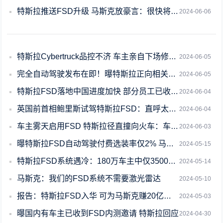
特斯拉推送FSD升级 马斯克放豪言：很快将全年无接管
2024-06-06
特斯拉Cybertruck品控不济 车主亲自下场修补爱车
2024-06-05
完全自动驾驶发布在即！曝特斯拉正向相关部门备案FSD功能
2024-06-05
特斯拉FSD落地中国进度加快 部分员工已收到FSD Beta注册
2024-06-04
英国前首相鲍里斯试驾特斯拉FSD：直呼太丝滑 像真人开车一样
2024-06-04
车主雾天启用FSD 特斯拉径直撞向火车：车轴都断了
2024-06-03
曝特斯拉FSD自动驾驶付费选装率仅2% 马斯克：远超！
2024-05-15
特斯拉FSD系统遇冷：180万车主中仅3500人选择升级
2024-05-14
马斯克：我们的FSD系统不需要激光雷达
2024-05-10
报告：特斯拉FSD入华 可为马斯克赚20亿美元
2024-05-03
曝国内有车主已收到FSD内测邀请 特斯拉回应
2024-04-30