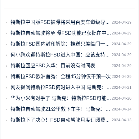
特斯拉中国版FSD被曝将采用百度车道级导航地图：百度港股拉升超7%
2024-04-29
特斯拉自动驾驶将至 曝FSD功能已获批在中国大陆境内上线
2024-04-29
特斯拉FSD国内封印解除：推送只差临门一脚！
2024-04-29
何小鹏欢迎特斯拉FSD进入中国：应该支持百花齐放
2024-04-29
特斯拉回应FSD入华：目前没有时间表
2024-04-29
特斯拉FSD欧洲首秀：全程45分钟仅干预一次
2024-04-29
网友提问特斯拉FSD何时进入中国 马斯克：可能很快就会实现
2024-04-21
华为小米有对手了 马斯克：特斯拉FSD可能很快落地中国
2024-04-20
特斯拉自动驾驶21公里救下车主！马斯克：很高兴FSD能够帮到你
2024-04-14
特斯拉下了决心！FSD自动驾驶月度订阅费对半砍：降至99美元
2024-04-13