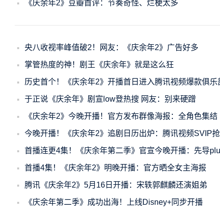
《庆余年2》豆瓣首评：节奏奇怪、烂梗太多
央八收视率峰值破2！网友：《庆余年2》广告好多
掌管热度的神！剧王《庆余年》就是这么狂
历史首个！《庆余年2》开播首日进入腾讯视频爆款俱乐部
于正说《庆余年》剧宣low登热搜 网友：别来硬蹭
《庆余年2》今晚开播！官方发布群像海报：全角色集结
今晚开播！《庆余年2》追剧日历出炉：腾讯视频SVIP抢
首播连更4集！《庆余年第二季》官宣今晚开播：先导plu
首播4集！《庆余年2》明晚开播：官方晒全女主海报
腾讯《庆余年2》5月16日开播：宋轶郭麒麟还演姐弟
《庆余年第二季》成功出海！上线Disney+同步开播