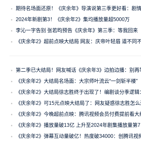
期待名场面还原！《庆余年》导演说第三季更好看：剧
2024年新剧第3！《庆余年2》集均播放量超5000万
李沁一字告别 张若昀预告《庆余年》第三季：等我回来
《庆余年2》超前点映大结局 网友：庆帝叶轻眉 道不同
第二季已大结局！网友喊话《庆余年3》边拍边播：别再
《庆余年2》大结局名场面：大宗师叶流云“一剑斩半楼”
《庆余年2》大结局徐志胜终于出现了！编剧谈分季逻辑
《庆余年2》可15元点映大结局了：网友疑惑徐志胜怎么
《庆余年2》今晚超前点映：腾讯视频会员付费提前看大
《庆余年2》播放量破13亿 上升至2024年剧集播放量第7
《庆余年2》弹幕互动量破亿！热度破34000：创腾讯