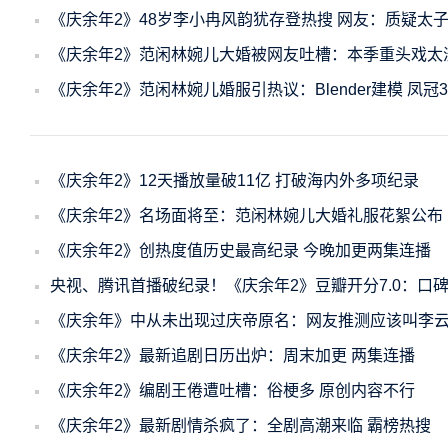
《庆余年2》48岁李小冉风韵犹存登热搜 网友：质疑太
《庆余年2》范闲林婉儿大婚被网友吐槽：本季重头戏太
《庆余年2》范闲林婉儿婚服引热议：Blender建模 凤冠
《庆余年2》12天播放量破11亿 打破海内外多项纪录
《庆余年2》名场面将至：范闲林婉儿大婚礼服花絮公布
《庆余年2》创热度值历史最高纪录 今晚加更两集连播
央视、腾讯首播破纪录！《庆余年2》豆瓣开分7.0：口
《庆余年》中从未出现过庆帝原名：网友推测应该叫李
《庆余年2》最新追剧日历出炉：周末加更 两集连播
《庆余年2》编剧王倦遭吐槽：俗梗多 原创内容不行
《庆余年2》最新剧情杀疯了：全剧高潮来临 霸榜热搜