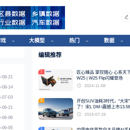
游戏
大模型
热门
数据
编辑推荐
1
匠心臻品 掌控随心 心系天
-08-21
W25 | W25 Flip闪耀登场
2024-11-08
-08-14
-07-03
2
开创SUV油耗3时代，“大宋
了！宋L DM-i震撼上市13.5
-06-21
起
2024-07-26
-06-06
-06-05
3
中国电信首款自主品牌AI手