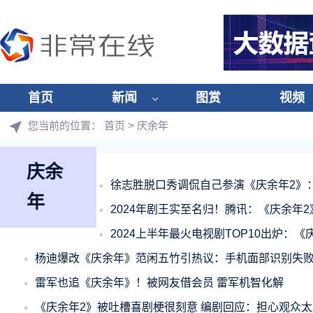
首页
新闻
图赏
视频
您当前的位置：
首页
> 庆余年
庆余
徐志胜脱口秀调侃自己参演《庆余年2》
年
2024年剧王实至名归！腾讯：《庆余年
2024上半年最火电视剧TOP10出炉：《
杨迪爆改《庆余年》范闲五竹引热议：手机面部识别失
雷军也追《庆余年》！被网友借会员 雷军机智化解
《庆余年2》被吐槽喜剧梗很刻意 编剧回应：担心观众