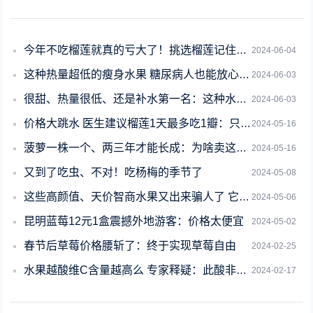
今年不吃榴莲就真的亏大了！挑选榴莲记住这3点：不做冤大头
2024-06-04
这种热量超低的瘦身水果 糖尿病人也能放心吃！现在吃正好
2024-06-03
很甜、热量很低、还是补水第一名：这种水果你猜对了吗
2024-06-03
价格大跳水 医生建议榴莲1天最多吃1瓣：只因营养价值太高了
2024-05-16
菠萝一株一个、两三年才能长成：为啥卖这么便宜呢
2024-05-16
又到了吃虫、不对！吃杨梅的季节了
2024-05-08
这些高颜值、天价智商水果又出来骗人了 它们都是什么来头
2024-05-06
昆明蓝莓12元1盒震撼外地游客：价格太便宜
2024-05-02
春节后草莓价格腰斩了：终于实现草莓自由
2024-02-25
水果越酸维C含量越高么 专家释疑：此酸非彼酸
2024-02-17