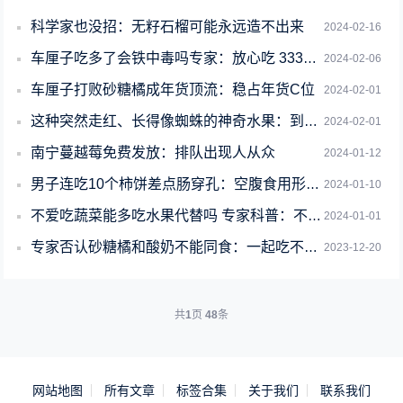
科学家也没招：无籽石榴可能永远造不出来
2024-02-16
车厘子吃多了会铁中毒吗专家：放心吃 333公斤才会中毒
2024-02-06
车厘子打败砂糖橘成年货顶流：稳占年货C位
2024-02-01
这种突然走红、长得像蜘蛛的神奇水果：到底好吃吗
2024-02-01
南宁蔓越莓免费发放：排队出现人从众
2024-01-12
男子连吃10个柿饼差点肠穿孔：空腹食用形成胃柿石
2024-01-10
不爱吃蔬菜能多吃水果代替吗 专家科普：不能替代
2024-01-01
专家否认砂糖橘和酸奶不能同食：一起吃不会有什么问题
2023-12-20
共
1
页
48
条
网站地图
所有文章
标签合集
关于我们
联系我们