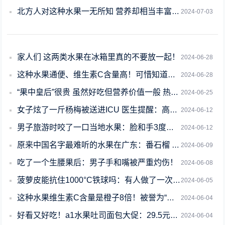
北方人对这种水果一无所知 营养却相当丰富！现在吃正好
2024-07-03
家人们 这两类水果在冰箱里真的不要放一起！
2024-06-28
这种水果通便、维生素C含量高！可惜知道的人太少
2024-06-28
“果中皇后”很贵 虽然好吃但营养价值一般 热量还很高
2024-06-25
女子炫了一斤杨梅被送进ICU 医生提醒：高钾水果、肾不好少吃
2024-06-12
男子旅游时咬了一口当地水果：脸和手3度烧伤！种子经常吃
2024-06-12
原来中国名字最难听的水果在广东：番石榴 别名鸡屎果
2024-06-09
吃了一个生腰果后：男子手和嘴被严重灼伤！
2024-06-08
菠萝皮能抗住1000°C铁球吗：有人做了一次真实试验
2024-06-05
这种水果维生素C含量是橙子8倍！被誉为“窜稀神器”
2024-06-04
好看又好吃！a1水果吐司面包大促：29.5元到手两箱
2024-06-04