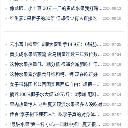
像龙眼、小土豆 30元一斤的贵族水果我打赌很多人都没见过
2024-08-13
维生素C是橙子的30倍 但却很少有人直接吃
2024-08-10
云小耳山楂果汁6罐大促到手14.9元：0脂肪、0香精、0防腐剂
2024-07-25
黄皮成水果新顶流 盒马销量连续三年双位数增长
2024-07-24
这种水果热量低、糖分低 很适合减肥吃！但4类人要注意
2024-07-19
这种水果富含膳食纤维和钙、钾 现在吃正好
2024-07-19
女子带韩国老公回国实现西瓜自由：想把一年的量都吃完再走
2024-07-18
摘养100%椰子水大促5.9元/斤：0添加 配料表干净
2024-07-14
果肉热量惊人 这种夏天顶流水果很多人没吃对
2024-07-12
传言“李子树下埋死人”：吃李子真的对身体有害吗？
2024-07-07
“最脏水果”第一名 小心一口就中招！夏天很多人都爱吃
2024-07-04