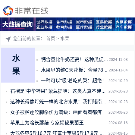
您当前的位置：
首页
> 水果
水
钙含量比牛奶还高！这种瓜促排便、热量超低：真的建议你试试
2024-11-08
果
水果界的维C天花板：含量78倍于橙子！可惜很多人不知道
2024-11-04
一种可以“吸”着吃的梨：超绝！
2024-10-29
石榴是“中华神果” 紧急提醒：这类人真不建议多吃！
2024-10-28
这种长得像灯笼一样的北方水果：我打赌南方人没见过！
2024-10-23
女子被榴莲咬脚杀伤力满级：画面看着都疼
2024-08-26
苹果上为啥长蘑菇 专家揭秘果菌王
2024-08-16
大荔冬枣5斤16.7元 红富士苹果5斤17.9元 阿里自营
2024-08-15