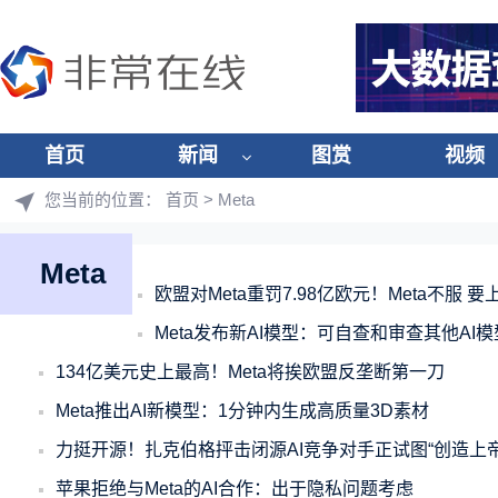
首页
新闻
图赏
视频
您当前的位置：
首页
> Meta
Meta
欧盟对Meta重罚7.98亿欧元！Meta不服 要
Meta发布新AI模型：可自查和审查其他AI
134亿美元史上最高！Meta将挨欧盟反垄断第一刀
Meta推出AI新模型：1分钟内生成高质量3D素材
力挺开源！扎克伯格抨击闭源AI竞争对手正试图“创造上帝
苹果拒绝与Meta的AI合作：出于隐私问题考虑