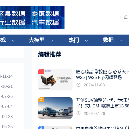
游戏
大模型
热门
数据
编辑推荐
1
匠心臻品 掌控随心 心系天
4-11-14
W25 | W25 Flip闪耀登场
2024-11-08
-10-21
-07-26
2
开创SUV油耗3时代，“大宋
了！宋L DM-i震撼上市13.5
-07-04
起
2024-07-26
-06-28
-06-25
3
中国电信首款自主品牌AI手