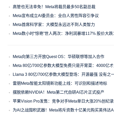
高管也无法幸免！Meta将裁员最多50名副总裁
Meta宣布成立AI委员会：全白人男性阵容引争议
Meta首席科学家：大模型永远达不到人类智力
Meta数小时“惊艳”世人两次：净利润暴增117% 股价大跌
Meta向第三方开放Quest OS：华硕联想等加入合作
Meta 80亿/700亿参数大模型免费只是开胃菜：4000亿
Llama 3 80亿/700亿参数大模型登场：开源最强 没有之
雷朋Meta智能太阳镜新功能上线：可识别和描述地标
摆脱依赖NVIDIA！Meta第二代自研AI芯片正式投产
苹果Vision Pro发售：竞争对手Meta单日大涨20%创纪
为AI之战囤积武器！Meta将斥资数十亿美元购买英伟达A