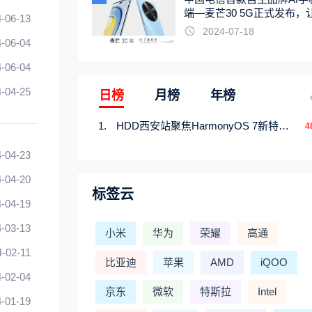
端—麦芒30 5G正式发布，
-06-13
触手可及
2024-07-18
-06-04
-06-04
-04-25
日榜
月榜
年榜
HDD西安站聚焦HarmonyOS 7新特性，解锁从互联到智能的应用开发新范式
4
-04-23
-04-20
标签云
-04-19
-03-13
小米
华为
荣耀
高通
4-02-11
比亚迪
苹果
AMD
iQOO
-02-04
京东
微软
特斯拉
Intel
-01-19