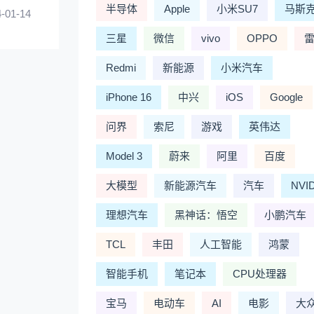
半导体
Apple
小米SU7
马斯
-01-14
三星
微信
vivo
OPPO
Redmi
新能源
小米汽车
iPhone 16
中兴
iOS
Google
问界
索尼
游戏
英伟达
Model 3
蔚来
阿里
百度
大模型
新能源汽车
汽车
NVI
理想汽车
黑神话：悟空
小鹏汽车
TCL
丰田
人工智能
鸿蒙
智能手机
笔记本
CPU处理器
宝马
电动车
AI
电影
大