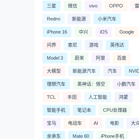
三星
微信
vivo
OPPO
Redmi
新能源
小米汽车
iPhone 16
中兴
iOS
Google
问界
索尼
游戏
英伟达
Model 3
蔚来
阿里
百度
大模型
新能源汽车
汽车
NVI
理想汽车
黑神话：悟空
小鹏汽车
TCL
丰田
人工智能
鸿蒙
智能手机
笔记本
CPU处理器
宝马
电动车
AI
电影
大
余承东
Mate 60
iPhone手机