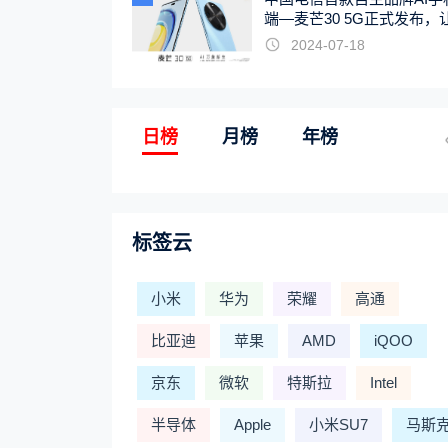
端—麦芒30 5G正式发布，
触手可及
2024-07-18
日榜
月榜
年榜
标签云
小米
华为
荣耀
高通
比亚迪
苹果
AMD
iQOO
京东
微软
特斯拉
Intel
半导体
Apple
小米SU7
马斯