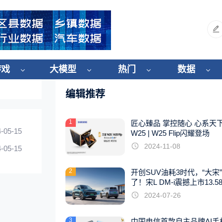
游戏
大模型
热门
数据
编辑推荐
1
匠心臻品 掌控随心 心系天
-05-15
W25 | W25 Flip闪耀登场
2024-11-08
-05-15
2
开创SUV油耗3时代，“大宋
了！宋L DM-i震撼上市13.5
起
2024-07-26
3
中国电信首款自主品牌AI手