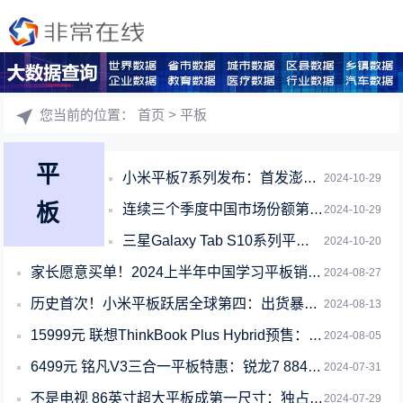
您当前的位置：
首页
> 平板
平
小米平板7系列发布：首发澎湃OS 2 售价1999元起
2024-10-29
板
连续三个季度中国市场份额第一！双11买平板就买鸿蒙平板 常用常新
2024-10-29
三星Galaxy Tab S10系列平板开售：天玑9300+首发6599元起
2024-10-20
家长愿意买单！2024上半年中国学习平板销量上涨23%：抖音卖最多
2024-08-27
历史首次！小米平板跃居全球第四：出货暴增138%
2024-08-13
15999元 联想ThinkBook Plus Hybrid预售：平板笔记本二合
2024-08-05
6499元 铭凡V3三合一平板特惠：锐龙7 8840U、双满血USB4
2024-07-31
不是电视 86英寸超大平板成第一尺寸：独占1/3
2024-07-29