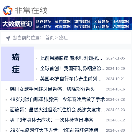
您当前的位置：
首页
> 癌症
癌
此前患肺腺癌 魔术师刘谦抗癌成功：称已完全康复
2024-11-05
症
全球首创！我国研制鼻咽癌诊断试剂盒获批上市
2024-10-29
英国48岁自行车传奇患前列腺癌：或只剩4年生命
2024-10-21
韩国女歌手因蛀牙患舌癌：切除部分舌头
2024-10-16
48岁刘谦自曝患肺腺癌：今年春晚后做了手术
2024-08-28
面筋哥：虽然火过但没抓住机会 感谢女友拼命救自己三次
2024-08-23
男子3年身体无症状：一次体检查出肺癌
2024-08-12
29岁抗癌网红大飞去世：4年前患肝癌晚期
2024-07-30