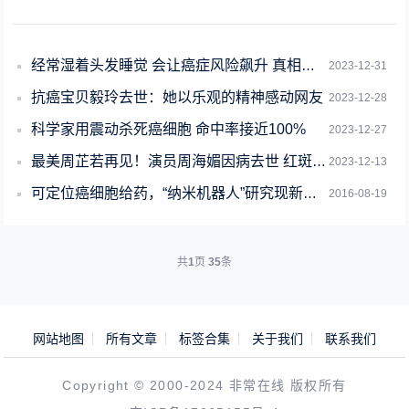
经常湿着头发睡觉 会让癌症风险飙升 真相来了
2023-12-31
抗癌宝贝毅玲去世：她以乐观的精神感动网友
2023-12-28
科学家用震动杀死癌细胞 命中率接近100%
2023-12-27
最美周芷若再见！演员周海媚因病去世 红斑狼疮曾被称为世界三大疑难病
2023-12-13
可定位癌细胞给药，“纳米机器人”研究现新突破
2016-08-19
共
1
页
35
条
网站地图
所有文章
标签合集
关于我们
联系我们
Copyright © 2000-2024 非常在线 版权所有