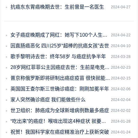
抗癌东东胃癌晚期去世：生前曾是一名医生
2024-04-27
女子癌症晚期成了网红：她写下100个人生遗愿清单
2024-04-22
因直肠癌恶化 四川25岁“超棒的抗癌女孩”去世
2024-04-10
歌手黎明诗去世：终年58岁 与癌症抗争半年
2024-03-28
28岁网红菲菲公主因癌症去世：生前是电竞教练 经常熬夜不喝水
2024-02-23
普京称俄罗斯即将研制出癌症疫苗 很快就能给患者使用 网友大赞：愿世上无癌
2024-02-15
英国国王查尔斯三世确诊癌症：刚刚加冕半年
2024-02-06
家人突然确诊癌症 我们能做些什么
2024-02-04
世卫组织：肺癌成为全球新增病例数最多癌症
2024-02-02
“吃出来”的癌症！喉咙出现这4种症状 就要小心了
2024-01-28
祝贺！我国科学家在癌症精准治疗上获新突破
2024-01-24