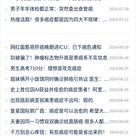
男子年年体检都正常：突然查出食管癌
2024-07-29
热搜话题！很多癌症都是因为四大不规律：你占了几条
2024-07-12
网红面筋哥肝癌晚期进ICU：已下病危通知
2024-06-29
别被骗了！肿瘤标志物升高是患癌系不实信息
2024-06-28
男生高考710分：理想是攻克癌症
2024-06-25
姐妹俩开小饭馆同时确诊肺癌引热议 医生：疑因烹饪油烟
2024-06-21
史上首位因AI获益并痊愈的癌症患者！阿里达摩院把她请到了联合国
2024-06-05
出现癌前病变就离患癌症不远吗：假的
2024-06-04
复星国际郭广昌：癌症是可以治愈的 希望大家可以健康快乐活到121岁
2024-06-04
夫妻因同一习惯双双确诊结直肠癌 很多人都有这个坏习惯
2024-06-04
千万别总心疼钱：有些癌症可能是省出来的！
2024-05-11