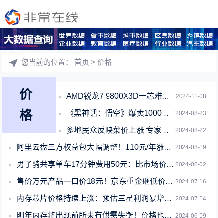
您当前的位置：
首页
> 价格
价
AMD锐龙7 9800X3D一芯难求！黄牛价格翻一倍不止
2024-11-08
格
《黑神话：悟空》爆卖1000万套！杨奇：一时之间有些懵怔 实在诚惶诚恐
2024-08-23
多地民众反映菜价上涨 专家：将在两三周内回归
2024-08-22
阿里云盘三方权益包大幅调整！110元/年涨至178元/年
2024-08-19
男子骑共享单车17分钟费用50元：比市场价高出16倍多
2024-08-02
售价万元产品一口价18元！京东重金砸低价：京东超级18将上线
2024-07-16
内存芯片价格持续上涨：预估三星利润暴增1300%！
2024-07-04
明年内存将出现前所未有供需失衡！价格也水涨船高
2024-06-09