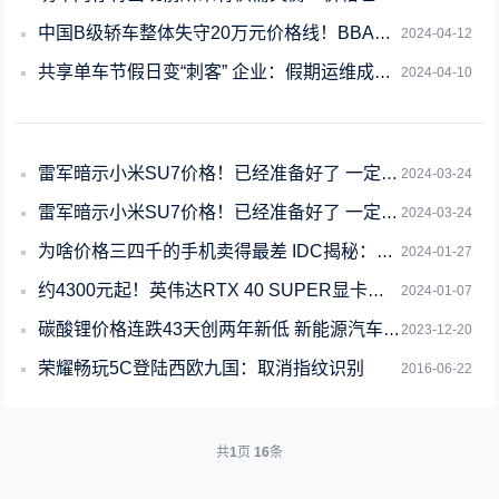
中国B级轿车整体失守20万元价格线！BBA打骨折促销
2024-04-12
共享单车节假日变“刺客” 企业：假期运维成本上涨
2024-04-10
雷军暗示小米SU7价格！已经准备好了 一定让大家觉得物超所值
2024-03-24
雷军暗示小米SU7价格！已经准备好了 一定让大家觉得所值
2024-03-24
为啥价格三四千的手机卖得最差 IDC揭秘：中国智能手机价格段呈K形分化趋势
2024-01-27
约4300元起！英伟达RTX 40 SUPER显卡价格曝光
2024-01-07
碳酸锂价格连跌43天创两年新低 新能源汽车还会更便宜
2023-12-20
荣耀畅玩5C登陆西欧九国：取消指纹识别
2016-06-22
共
1
页
16
条