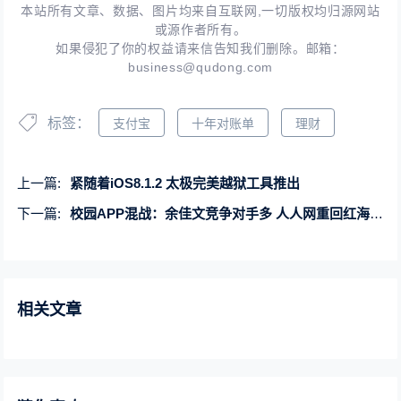
本站所有文章、数据、图片均来自互联网,一切版权均归源网站
或源作者所有。
如果侵犯了你的权益请来信告知我们删除。邮箱：
business@qudong.com
标签：
支付宝
十年对账单
理财
上一篇:
紧随着iOS8.1.2 太极完美越狱工具推出
下一篇:
校园APP混战：余佳文竞争对手多 人人网重回红海谋突围
相关文章