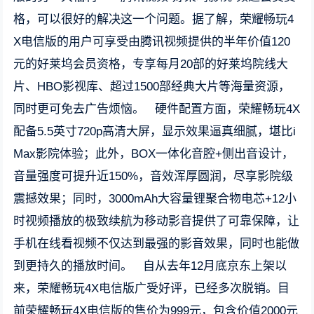
格，可以很好的解决这一个问题。据了解，荣耀畅玩4
X电信版的用户可享受由腾讯视频提供的半年价值120
元的好莱坞会员资格，专享每月20部的好莱坞院线大
片、HBO影视库、超过1500部经典大片等海量资源，
同时更可免去广告烦恼。 硬件配置方面，荣耀畅玩4X
配备5.5英寸720p高清大屏，显示效果逼真细腻，堪比i
Max影院体验；此外，BOX一体化音腔+侧出音设计，
音量强度可提升近150%，音效浑厚圆润，尽享影院级
震撼效果；同时，3000mAh大容量锂聚合物电芯+12小
时视频播放的极致续航为移动影音提供了可靠保障，让
手机在线看视频不仅达到最强的影音效果，同时也能做
到更持久的播放时间。 自从去年12月底京东上架以
来，荣耀畅玩4X电信版广受好评，已经多次脱销。目
前荣耀畅玩4X电信版的售价为999元，包含价值2000元