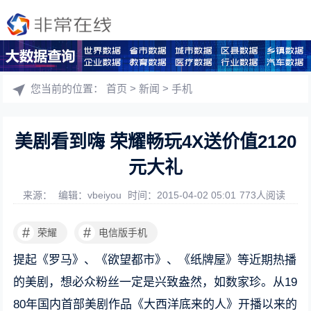
您当前的位置：
首页
>
新闻
>
手机
美剧看到嗨 荣耀畅玩4X送价值2120
元大礼
来源：
编辑：vbeiyou
时间：2015-04-02 05:01
773人阅读
#
#
荣耀
电信版手机
提起《罗马》、《欲望都市》、《纸牌屋》等近期热播
的美剧，想必众粉丝一定是兴致盎然，如数家珍。从19
80年国内首部美剧作品《大西洋底来的人》开播以来的