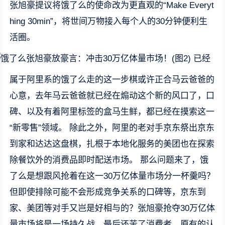
张旭豪提议将饿了么的使命改为更直观的“Make Everyt
hing 30min”，将世间万物接入每个人的30分钟便利生
活圈。
已经
属于阿里系的饿了么走的这一步棋或许正合马云爸爸的
心意，去年马云爸爸就已经在煽动这个新的风口了，口
碑、以及有着阿里标签的盒马生鲜，都已经在摸索这一
“新零售”领域。 除此之外，阿里的老对手京东祭出京东
到家和达达这盘棋，扎根于本地化服务的美团也在探索
除餐饮外的消费品即时配送市场。 那么问题来了，饿
了么是想跟风抢着在这一30万亿体量市场分一杯羹吗？
但即使排除可能不会形成竞争关系的口碑等，京东到
家、美团等对手又岂是好相与的？张旭豪抢夺30万亿体
量市场将是一场持久战。最后还苦了消费者，原有的认