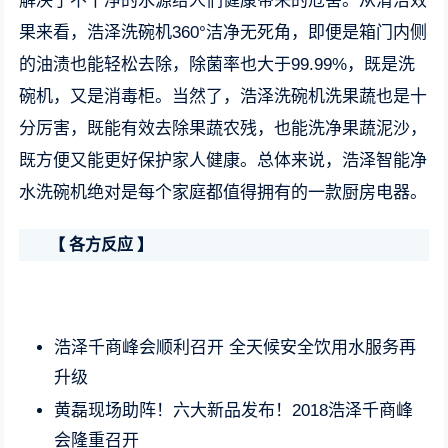
解决了不干净的水源给人们健康带来的危害。从清洁效
果来看，浩泽洗碗机360°洁净无死角，即便是箱门内侧
的油渍也能轻松去除，除菌率也大于99.99%，既是洗
碗机，又是消毒柜。当然了，浩泽洗碗机洗果蔬也是十
分厉害，既能有效去除果蔬农残，也能洗净果蔬泥沙，
既方便又能更好保护家人健康。总体来说，浩泽智能净
水洗碗机绝对是每个家庭都值得拥有的一款厨房电器。
【 各方反应 】
浩泽千商峰会顺利召开 全天候安全饮用水服务再
升级
黄磊现场助阵！六大新品发布！2018浩泽千商峰
会隆重召开