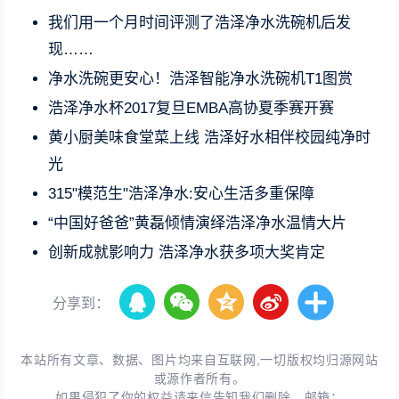
我们用一个月时间评测了浩泽净水洗碗机后发
现……
净水洗碗更安心！浩泽智能净水洗碗机T1图赏
浩泽净水杯2017复旦EMBA高协夏季赛开赛
黄小厨美味食堂菜上线 浩泽好水相伴校园纯净时
光
315"模范生"浩泽净水:安心生活多重保障
“中国好爸爸”黄磊倾情演绎浩泽净水温情大片
创新成就影响力 浩泽净水获多项大奖肯定
分享到：
本站所有文章、数据、图片均来自互联网,一切版权均归源网站
或源作者所有。
如果侵犯了你的权益请来信告知我们删除。邮箱：