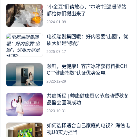
“小金豆”们请放心，“尔滨”把温暖驿站
都给你们搬出来了
2024-01-09
电视端剧集回暖：好内容要“出圈”，优
质大屏是“标配”
2025-07-17
领鲜，更健康！容声冰箱获得首批CH
CT“健康指数”认证优势家电
2022-12-29
共启新程 | 帅康健康厨房节启动暨秋冬
品鉴会圆满成功
2023-10-31
如何选择适合自己家庭的电视？海信电
视U8实力担当